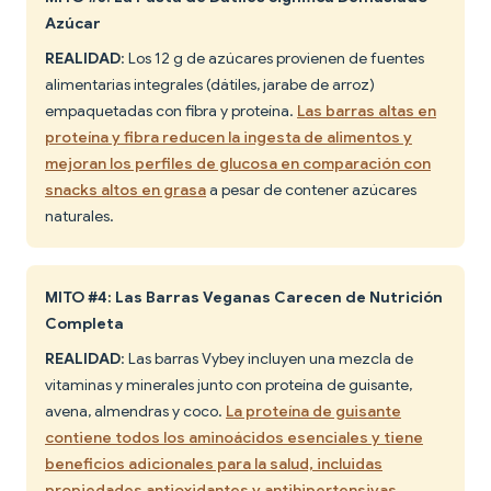
Azúcar
REALIDAD
: Los 12 g de azúcares provienen de fuentes
alimentarias integrales (dátiles, jarabe de arroz)
empaquetadas con fibra y proteína.
Las barras altas en
proteína y fibra reducen la ingesta de alimentos y
mejoran los perfiles de glucosa en comparación con
snacks altos en grasa
a pesar de contener azúcares
naturales.
MITO #4: Las Barras Veganas Carecen de Nutrición
Completa
REALIDAD
: Las barras Vybey incluyen una mezcla de
vitaminas y minerales junto con proteína de guisante,
avena, almendras y coco.
La proteína de guisante
contiene todos los aminoácidos esenciales y tiene
beneficios adicionales para la salud, incluidas
propiedades antioxidantes y antihipertensivas
.