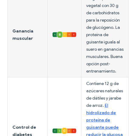
vegetal con 30 g
de carbohidratos
para la reposición
de glucógeno. La
Ganancia
proteína de
muscular
guisante iguala al
suero en ganancias
musculares. Buena
opción post-
entrenamiento.
Contiene 12 g de
azúcares naturales
de dátiles y jarabe
de arroz.
El
hidrolizado de
proteína de
Control de
guisante puede
diabetes
reducir la glucosa