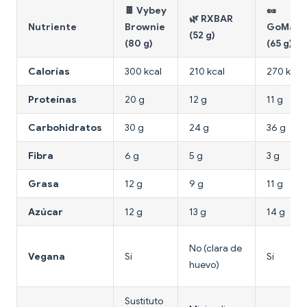
🍫 Vybey
🥜
🌿 RXBAR
Nutriente
Brownie
GoMacr
(52 g)
(80 g)
(65 g)
Calorías
300 kcal
210 kcal
270 kcal
Proteínas
20 g
12 g
11 g
Carbohidratos
30 g
24 g
36 g
Fibra
6 g
5 g
3 g
Grasa
12 g
9 g
11 g
Azúcar
12 g
13 g
14 g
No (clara de
Vegana
Sí
Sí
huevo)
Sustituto