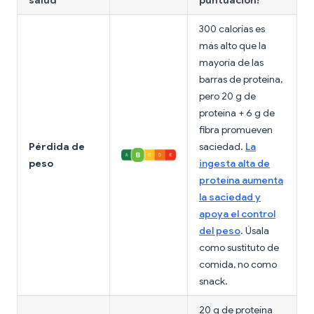
salud
puntuación?
300 calorías es
más alto que la
mayoría de las
barras de proteína,
pero 20 g de
proteína + 6 g de
fibra promueven
Pérdida de
saciedad.
La
peso
ingesta alta de
proteína aumenta
la saciedad y
apoya el control
del peso
. Úsala
como sustituto de
comida, no como
snack.
20 g de proteína