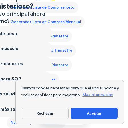
isterioso?
Generador Lista de Compras Keto
vo principal ahora
mo?
Generador Lista de Compras Mensual
 de peso
Guía Proteína Primer Trimestre
 músculo
Guía Proteína Segundo Trimestre
r diabetes
Guía Proteína Tercer Trimestre
 para SOP
Nutriscan para Diabetes
Usamos cookies necesarias para que el sitio funcione y
 saludable
Nutriscan para el Embarazo
Nutriscan para el SOP
cookies analíticas para mejorarlo.
Más información
Nutriscan para Ganar Músculo
más sano
Rechazar
Aceptar
Descargar app
Nutriscan para Perder Peso