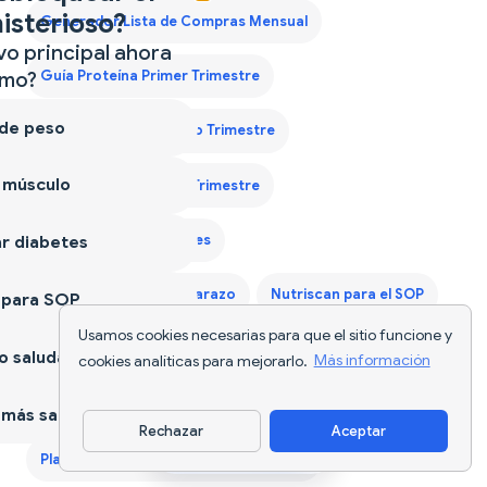
isterioso?
Generador Lista de Compras Mensual
vo principal ahora
mo?
Guía Proteína Primer Trimestre
 de peso
Guía Proteína Segundo Trimestre
 músculo
Guía Proteína Tercer Trimestre
Nutriscan para Diabetes
r diabetes
Nutriscan para el Embarazo
Nutriscan para el SOP
 para SOP
Usamos cookies necesarias para que el sitio funcione y
Nutriscan para Ganar Músculo
 saludable
cookies analíticas para mejorarlo.
Más información
Nutriscan para Perder Peso
más sano
Rechazar
Aceptar
Descargar app
Plan de Dieta para Ganar Peso España