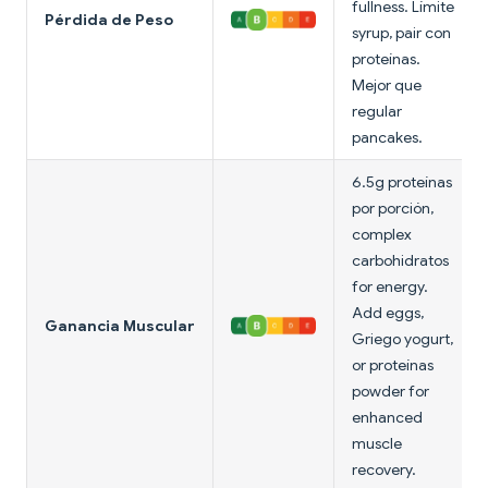
fullness. Límite
Pérdida de Peso
syrup, pair con
proteínas.
Mejor que
regular
pancakes.
6.5g proteínas
por porción,
complex
carbohidratos
for energy.
Add eggs,
Ganancia Muscular
Griego yogurt,
or proteínas
powder for
enhanced
muscle
recovery.