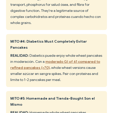
transport, phosphorus for salud ósea, and fibra for
digestive function. They're a legitimate source of
complex carbohidratos and proteínas cuando hecho con
whole grains.
MITO #4: Diabetics Must Completely Evitar
Pancakes
REALIDAD:
Diabetics puede enjoy whole wheat pancakes
in moderación. Con a
moderado GI of 61 compared to
refined pancakes (>70)
, whole wheat versions cause
smaller azúcar en sangre spikes. Pair con proteínas and
límite to 1-2 pancakes per meal.
MITO #5: Homemade and Tienda-Bought Son el
Mismo
REALIDAD:
Homemade whole wheat pancakes