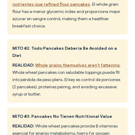
nutrientes que refined flour pancakes
. El whole grain
flour has a menor glycemic index and proporciona mejor
azúcar en sangre control, making them a healthier
breakfast choice.
MITO #2: Todo Pancakes Debería Be Avoided on a
Diet
REALIDAD:
Whole grains themselves aren't fattening
.
Whole wheat pancakes con saludable toppings puede fit
into pérdida de peso plans. El key es control de porciones
(2 pancakes), proteínas pairing, and avoiding excessive
syrup or butter.
MITO #3: Pancakes No Tienen Nutritional Value
REALIDAD:
Whole wheat pancakes provide B vitaminas
esencial for energy metabolismo, hierro for oxygen