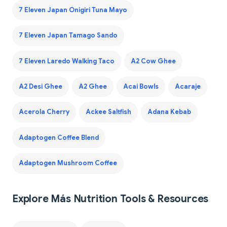
7 Eleven Japan Onigiri Tuna Mayo
7 Eleven Japan Tamago Sando
7 Eleven Laredo Walking Taco
A2 Cow Ghee
A2 Desi Ghee
A2 Ghee
Acai Bowls
Acaraje
Acerola Cherry
Ackee Saltfish
Adana Kebab
Adaptogen Coffee Blend
Adaptogen Mushroom Coffee
Explore Más Nutrition Tools & Resources