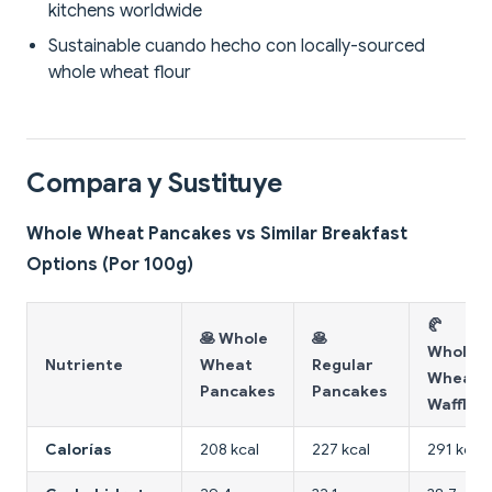
kitchens worldwide
Sustainable cuando hecho con locally-sourced
whole wheat flour
Compara y Sustituye
Whole Wheat Pancakes vs Similar Breakfast
Options (Por 100g)
🥐
🥞 Whole
🥞
Whole
Nutriente
Wheat
Regular
Wheat
Pancakes
Pancakes
Waffles
Calorías
208 kcal
227 kcal
291 kcal