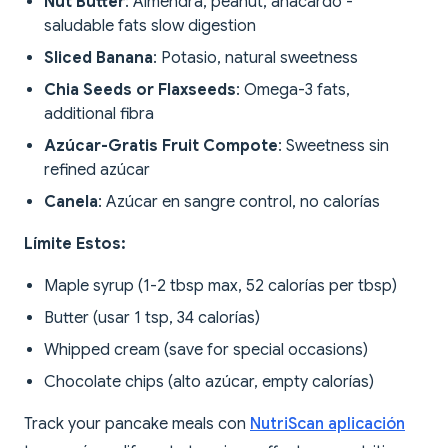
Nut Butter
: Almendra, peanut, anacardo -
saludable fats slow digestion
Sliced Banana
: Potasio, natural sweetness
Chia Seeds or Flaxseeds
: Omega-3 fats,
additional fibra
Azúcar-Gratis Fruit Compote
: Sweetness sin
refined azúcar
Canela
: Azúcar en sangre control, no calorías
Límite Estos:
Maple syrup (1-2 tbsp max, 52 calorías per tbsp)
Butter (usar 1 tsp, 34 calorías)
Whipped cream (save for special occasions)
Chocolate chips (alto azúcar, empty calorías)
Track your pancake meals con
NutriScan aplicación