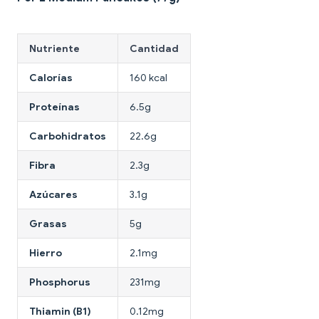
Nutriente
Cantidad
Calorías
160 kcal
Proteínas
6.5g
Carbohidratos
22.6g
Fibra
2.3g
Azúcares
3.1g
Grasas
5g
Hierro
2.1mg
Phosphorus
231mg
Thiamin (B1)
0.12mg