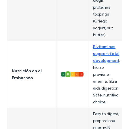
elegir
proteínas
toppings
(Griego
yogurt, nut
butter).
B vitaminas
support fetal
development
,
hierro
Nutrición en el
previene
Embarazo
anemia, fibra
aids digestion.
Safe, nutritivo
choice.
Easy to digest,
proporciona
energy, B