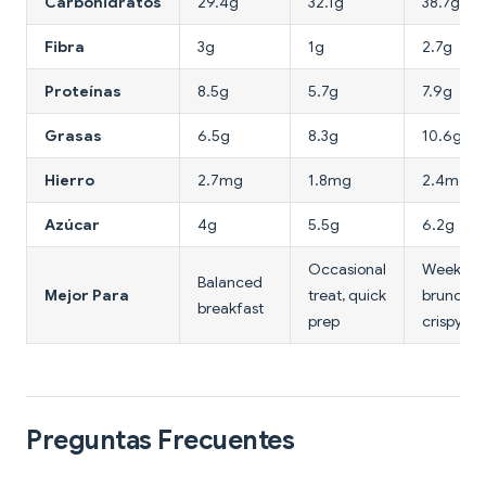
Carbohidratos
29.4g
32.1g
38.7g
Fibra
3g
1g
2.7g
Proteínas
8.5g
5.7g
7.9g
Grasas
6.5g
8.3g
10.6g
Hierro
2.7mg
1.8mg
2.4mg
Azúcar
4g
5.5g
6.2g
Occasional
Weeken
Balanced
Mejor Para
treat, quick
brunch,
breakfast
prep
crispy te
Preguntas Frecuentes