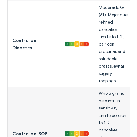
Moderado GI
(61). Mejor que
refined
pancakes.
Límite to 1-2,
Control de
pair con
Diabetes
proteínas and
saludable
grasas, evitar
sugary
toppings.
Whole grains
help insulin
sensitivity.
Límite porción
to 1-2
pancakes,
Control del SOP