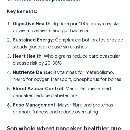
Key Benefits:
Digestive Health
: 3g fibra por 100g apoya regular
bowel movements and gut bacteria
Sustained Energy
: Complex carbohidratos provide
steady glucose release sin crashes
Heart Health
: Whole grains reduce cardiovascular
disease risk by 20-30%
Nutriente Dense
: B vitaminas for metabolismo,
hierro for oxygen transport, phosphorus for bones
Blood Azúcar Control
: Menor GI que refined
pancakes reduce diabetes risk
Peso Management
: Mayor fibra and proteínas
promote fullness and reduce overeating
Son whole wheat pancakes healthier que