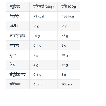
न्यूट्रिएंट
प्रति सर्व (20g)
प्रति 100g
कैलोरी
93 kcal
465 kcal
प्रोटीन
<1 g
<1 g
कार्बोहाइड्रेट
14 g
67 g
फाइबर
0.4 g
2 g
शुगर
2 g
10 g
फैट
4 g
19 g
सैचुरेटेड फैट
0.6 g
3 g
सोडियम
60 mg
300 mg