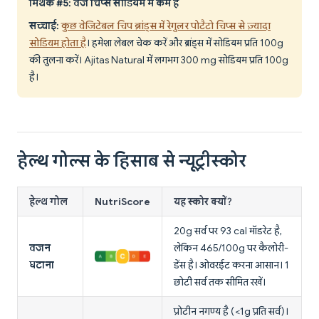
मिथक #5: वेज चिप्स सोडियम में कम हैं
सच्चाई:
कुछ वेजिटेबल चिप ब्रांड्स में रेगुलर पोटैटो चिप्स से ज़्यादा
सोडियम होता है
। हमेशा लेबल चेक करें और ब्रांड्स में सोडियम प्रति 100g
की तुलना करें। Ajitas Natural में लगभग 300 mg सोडियम प्रति 100g
है।
हेल्थ गोल्स के हिसाब से न्यूट्रीस्कोर
हेल्थ गोल
NutriScore
यह स्कोर क्यों?
20g सर्व पर 93 cal मॉडरेट है,
वजन
लेकिन 465/100g पर कैलोरी-
घटाना
डेंस है। ओवरईट करना आसान। 1
छोटी सर्व तक सीमित रखें।
प्रोटीन नगण्य है (<1g प्रति सर्व)।