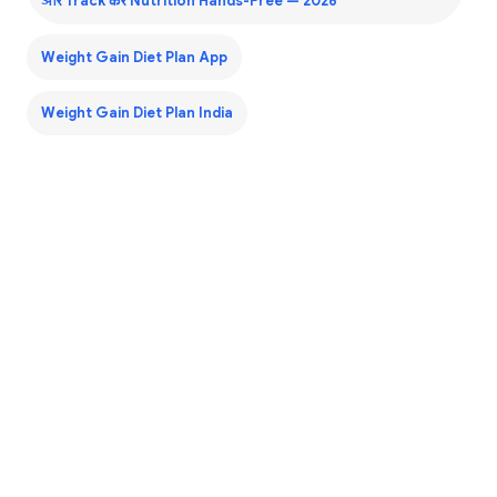
और Track करें Nutrition Hands-Free — 2026
Weight Gain Diet Plan App
Weight Gain Diet Plan India