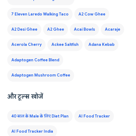
7 Eleven Laredo Walking Taco
A2 Cow Ghee
A2 Desi Ghee
A2 Ghee
Acai Bowls
Acaraje
Acerola Cherry
Ackee Saltfish
Adana Kebab
Adaptogen Coffee Blend
Adaptogen Mushroom Coffee
और टूल्स खोजें
40 साल के Male के लिए Diet Plan
AI Food Tracker
AI Food Tracker India