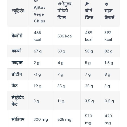
🥔
🥔 रेगुलर
🌽
🍚
Ajitas
न्यूट्रिएंट
पोटैटो
कॉर्न
राइस
Vege
चिप्स
चिप्स
क्रैकर्स
Chips
465
489
392
कैलोरी
536 kcal
kcal
kcal
kcal
कार्ब्स
67 g
53 g
58 g
82 g
फाइबर
2 g
4 g
5 g
1.5 g
प्रोटीन
<1 g
7 g
7 g
8 g
फैट
19 g
35 g
25 g
3 g
सैचुरेटेड
3 g
11 g
3.5 g
0.5 g
फैट
570
420
सोडियम
300 mg
525 mg
mg
mg