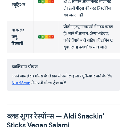
B12, आयरन और फोलेट सप्लीमेंट
न्यूट्रिशन
लें। डेली मीट्स की तरह लिस्टीरिया
का खतरा नहीं।
प्रोटीन इम्यून रिकवरी में मदद करता
वायरल/
है। खाने में आसान, शेल्फ-स्टेबल,
फ्लू
कोई तैयारी नहीं चाहिए। विटामिन C
रिकवरी
युक्त खाद्य पदार्थों के साथ खाएं।
व्यक्तिगत पोषण
अपने खास हेल्थ गोल्स के हिसाब से पर्सनलाइज़्ड न्यूट्रीस्कोर पाने के लिए
NutriScan
से अपनी मील्स ट्रैक करें!
ब्लड शुगर रेस्पॉन्स — Aldi Snackin'
Sticks Vegan Salami