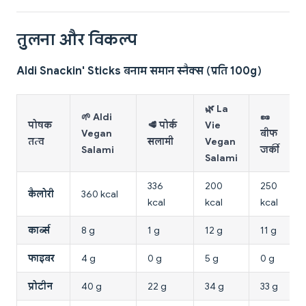
तुलना और विकल्प
Aldi Snackin' Sticks बनाम समान स्नैक्स (प्रति 100g)
🌿 La
🌱 Aldi
🥜
पोषक
🥩 पोर्क
Vie
Vegan
बीफ
तत्व
सलामी
Vegan
Salami
जर्की
Salami
336
200
250
कैलोरी
360 kcal
kcal
kcal
kcal
कार्ब्स
8 g
1 g
12 g
11 g
फाइबर
4 g
0 g
5 g
0 g
प्रोटीन
40 g
22 g
34 g
33 g