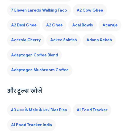
7 Eleven Laredo Walking Taco
A2 Cow Ghee
A2 Desi Ghee
A2 Ghee
Acai Bowls
Acaraje
Acerola Cherry
Ackee Saltfish
Adana Kebab
Adaptogen Coffee Blend
Adaptogen Mushroom Coffee
और टूल्स खोजें
40 साल के Male के लिए Diet Plan
AI Food Tracker
AI Food Tracker India