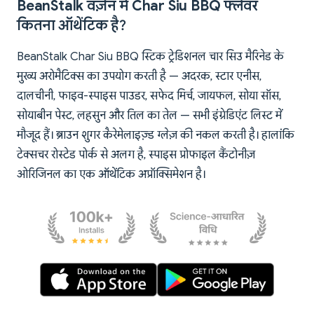
BeanStalk वर्ज़न में Char Siu BBQ फ्लेवर
कितना ऑथेंटिक है?
BeanStalk Char Siu BBQ स्टिक ट्रेडिशनल चार सिउ मैरिनेड के
मुख्य अरोमैटिक्स का उपयोग करती है — अदरक, स्टार एनीस,
दालचीनी, फाइव-स्पाइस पाउडर, सफेद मिर्च, जायफल, सोया सॉस,
सोयाबीन पेस्ट, लहसुन और तिल का तेल — सभी इंग्रेडिएंट लिस्ट में
मौजूद हैं। ब्राउन शुगर कैरेमेलाइज़्ड ग्लेज़ की नकल करती है। हालांकि
टेक्सचर रोस्टेड पोर्क से अलग है, स्पाइस प्रोफाइल कैंटोनीज़
ओरिजिनल का एक ऑथेंटिक अप्रॉक्सिमेशन है।