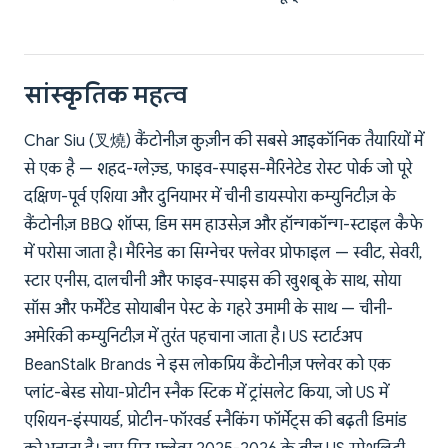
सांस्कृतिक महत्व
Char Siu (叉燒) कैंटोनीज़ कुज़ीन की सबसे आइकॉनिक तैयारियों में
से एक है — शहद-ग्लेज़्ड, फाइव-स्पाइस-मैरिनेटेड रोस्ट पोर्क जो पूरे
दक्षिण-पूर्व एशिया और दुनियाभर में चीनी डायस्पोरा कम्युनिटीज़ के
कैंटोनीज़ BBQ शॉप्स, डिम सम हाउसेज़ और हॉन्गकॉन्ग-स्टाइल कैफे
में परोसा जाता है। मैरिनेड का सिग्नेचर फ्लेवर प्रोफाइल — स्वीट, सेवरी,
स्टार एनीस, दालचीनी और फाइव-स्पाइस की खुशबू के साथ, सोया
सॉस और फर्मेंटेड सोयाबीन पेस्ट के गहरे उमामी के साथ — चीनी-
अमेरिकी कम्युनिटीज़ में तुरंत पहचाना जाता है। US स्टार्टअप
BeanStalk Brands ने इस लोकप्रिय कैंटोनीज़ फ्लेवर को एक
प्लांट-बेस्ड सोया-प्रोटीन स्नैक स्टिक में ट्रांसलेट किया, जो US में
एशियन-इंस्पायर्ड, प्रोटीन-फॉरवर्ड स्नैकिंग फॉर्मेट्स की बढ़ती डिमांड