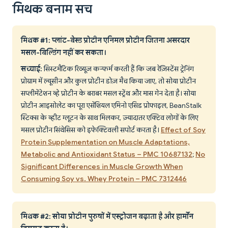
मिथक बनाम सच
मिथक #1: प्लांट-बेस्ड प्रोटीन एनिमल प्रोटीन जितना असरदार
मसल-बिल्डिंग नहीं कर सकता।
सच्चाई:
सिस्टमैटिक रिव्यूज़ कन्फर्म करती हैं कि जब रेज़िस्टेंस ट्रेनिंग
प्रोग्राम में ल्यूसीन और कुल प्रोटीन डोज़ मैच किया जाए, तो सोया प्रोटीन
सप्लीमेंटेशन व्हे प्रोटीन के बराबर मसल स्ट्रेंथ और मास गेन देता है। सोया
प्रोटीन आइसोलेट का पूरा एसेंशियल एमिनो एसिड प्रोफाइल, BeanStalk
स्टिक्स के व्हीट ग्लूटन के साथ मिलकर, ज़्यादातर एक्टिव लोगों के लिए
मसल प्रोटीन सिंथेसिस को इफेक्टिवली सपोर्ट करता है।
Effect of Soy
Protein Supplementation on Muscle Adaptations,
Metabolic and Antioxidant Status – PMC 10687132
;
No
Significant Differences in Muscle Growth When
Consuming Soy vs. Whey Protein – PMC 7312446
मिथक #2: सोया प्रोटीन पुरुषों में एस्ट्रोजन बढ़ाता है और हार्मोन