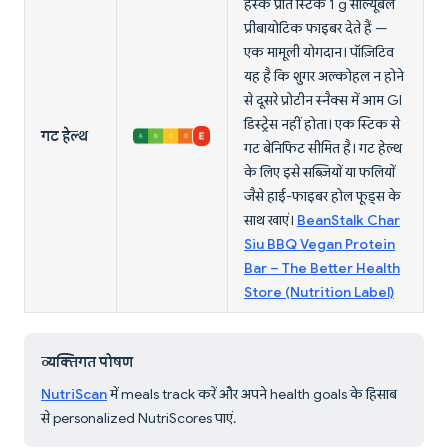
हस्क प्रति स्टिक 1 g सॉल्यूबल
प्रीबायोटिक फाइबर देते हैं —
एक मामूली योगदान। पॉज़िटिव
यह है कि शुगर अल्कोहल न होने
से दूसरे प्रोटीन स्नैक्स में आम GI
डिस्ट्रेस नहीं होता। एक स्टिक से
गट हेल्थ
गट बेनिफिट सीमित है। गट हेल्थ
के लिए इसे सब्ज़ियों या फलियों
जैसे हाई-फाइबर होल फूड्स के
साथ खाएं।
BeanStalk Char
Siu BBQ Vegan Protein
Bar – The Better Health
Store (Nutrition Label)
व्यक्तिगत पोषण
NutriScan
में meals track करें और अपने health goals के हिसाब
से personalized NutriScores पाएं.