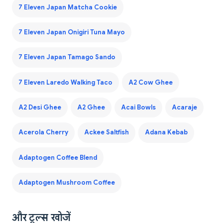
7 Eleven Japan Matcha Cookie
7 Eleven Japan Onigiri Tuna Mayo
7 Eleven Japan Tamago Sando
7 Eleven Laredo Walking Taco
A2 Cow Ghee
A2 Desi Ghee
A2 Ghee
Acai Bowls
Acaraje
Acerola Cherry
Ackee Saltfish
Adana Kebab
Adaptogen Coffee Blend
Adaptogen Mushroom Coffee
और टूल्स खोजें