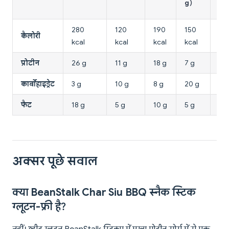
g)
g)
280
120
190
150
30
कैलोरी
kcal
kcal
kcal
kcal
kca
प्रोटीन
26 g
11 g
18 g
7 g
18 
कार्बोहाइड्रेट
3 g
10 g
8 g
20 g
3 g
फैट
18 g
5 g
10 g
5 g
24
अक्सर पूछे सवाल
क्या BeanStalk Char Siu BBQ स्नैक स्टिक
ग्लूटन-फ्री है?