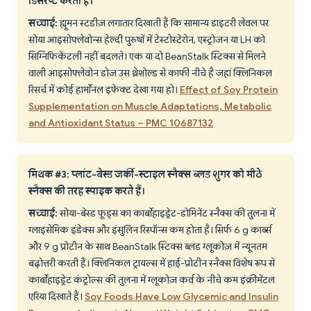
डिसरप्ट करता है।
सच्चाई:
ह्यूमन स्टडीज़ लगातार दिखाती हैं कि सामान्य डाइटरी लेवल पर
सोया आइसोफ्लेवोन्स हेल्दी पुरुषों में टेस्टोस्टेरोन, एस्ट्रोजन या LH को
सिग्निफिकेंटली नहीं बदलते। एक या दो BeanStalk स्टिक्स से मिलने
वाली आइसोफ्लेवोन डोज़ उस थ्रेशोल्ड से काफी नीचे है जहां क्लिनिकल
रिसर्च में कोई हार्मोनल इफेक्ट देखा गया हो।
Effect of Soy Protein
Supplementation on Muscle Adaptations, Metabolic
and Antioxidant Status – PMC 10687132
मिथक #3: प्लांट-बेस्ड जर्की-स्टाइल स्नैक्स ब्लड शुगर को मीठे
स्नैक्स की तरह स्पाइक करते हैं।
सच्चाई:
सोया-बेस्ड फूड्स का कार्बोहाइड्रेट-डोमिनेंट स्नैक्स की तुलना में
ग्लाइसेमिक इंडेक्स और इंसुलिन रिस्पॉन्स कम होता है। सिर्फ 6 g कार्ब्स
और 9 g प्रोटीन के साथ BeanStalk स्टिक्स ब्लड ग्लूकोज़ में न्यूनतम
बढ़ोत्तरी करती हैं। क्लिनिकल ट्रायल्स में हाई-प्रोटीन स्नैक्स विशेष रूप से
कार्बोहाइड्रेट कंट्रोल्स की तुलना में ग्लूकोज़ कर्व के नीचे कम इंक्रीमेंटल
एरिया दिखाते हैं।
Soy Foods Have Low Glycemic and Insulin