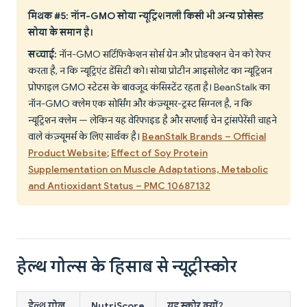
मिथक #5: नॉन-GMO सोया न्यूट्रिशनली किसी भी अन्य प्रोसेस्ड
सोया के समान है।
सच्चाई:
नॉन-GMO सर्टिफिकेशन सोर्स ग्रेन और प्रोडक्शन चेन को रेफर
करता है, न कि न्यूट्रिएंट डेंसिटी को। सोया प्रोटीन आइसोलेट का न्यूट्रिशन
प्रोफाइल GMO स्टेटस के बावजूद कंसिस्टेंट रहता है। BeanStalk का
नॉन-GMO क्लेम एक सोर्सिंग और कंज़्यूमर-ट्रस्ट सिग्नल है, न कि
न्यूट्रिशन क्लेम — लेकिन यह वेरिफाइड है और सप्लाई चेन ट्रांसपेरेंसी चाहने
वाले कंज़्यूमर्स के लिए सार्थक है।
BeanStalk Brands – Official
Product Website
;
Effect of Soy Protein
Supplementation on Muscle Adaptations, Metabolic
and Antioxidant Status – PMC 10687132
हेल्थ गोल्स के हिसाब से न्यूट्रीस्कोर
हेल्थ गोल
NutriScore
यह स्कोर क्यों?