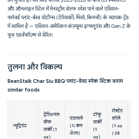
को भुनाता है। चार सिउ फ्लेवर 2025-2026 के बीच US स्पेशलिटी
और ऑनलाइन रिटेल में मेनस्ट्रीम शेल्फ स्पेस पाने वाले एशियन-
फ्लेवर्ड प्लांट-बेस्ड प्रोटीन्स (टेरियाकी, मिसो, किमची) के व्यापक ट्रेंड
में शामिल है — एशियन-अमेरिकन कंज़्यूमर इन्फ्लुएंस और Gen Z के
फूड एडवेंचरिज़्म से प्रेरित।
तुलना और विकल्प
BeanStalk Char Siu BBQ प्लांट-बेस्ड स्नैक स्टिक बनाम
similar foods
स्ट्र
रोस्टेड
ट्रेडिशनल
टोफू
चीज
एडामामे
छोले
बीफ
जर्की
(1
न्यूट्रिएंट
(½ कप
(1 oz
जर्की (1
(1
st
शेल्ड)
/ 28
oz)
oz)
/ 2