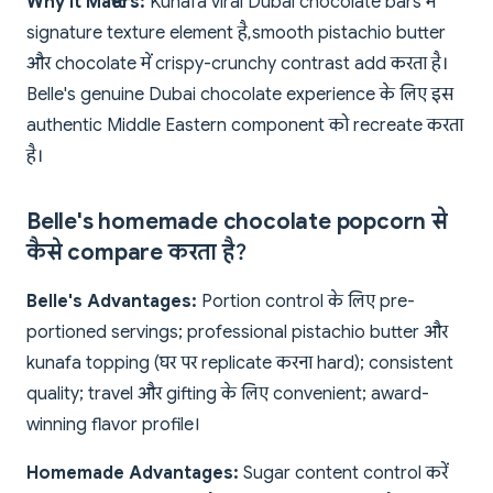
Why It Matters:
Kunafa viral Dubai chocolate bars में
signature texture element है, smooth pistachio butter
और chocolate में crispy-crunchy contrast add करता है।
Belle's genuine Dubai chocolate experience के लिए इस
authentic Middle Eastern component को recreate करता
है।
Belle's homemade chocolate popcorn से
कैसे compare करता है?
Belle's Advantages:
Portion control के लिए pre-
portioned servings; professional pistachio butter और
kunafa topping (घर पर replicate करना hard); consistent
quality; travel और gifting के लिए convenient; award-
winning flavor profile।
Homemade Advantages:
Sugar content control करें