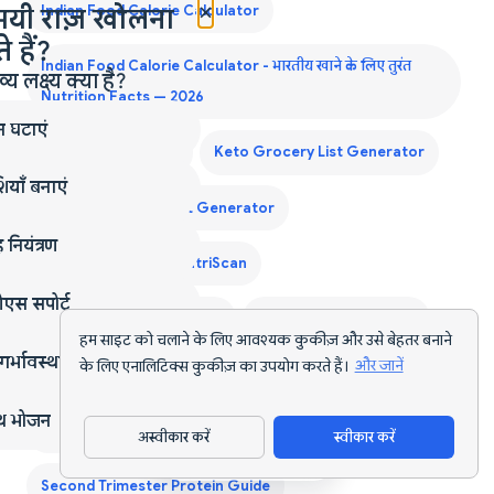
×
Indian Food Calorie Calculator
मयी राज़ खोलना
 हैं?
Indian Food Calorie Calculator - भारतीय खाने के लिए तुरंत
लक्ष्य क्या है?
Nutrition Facts — 2026
न घटाएं
Keto Diet Plan India
Keto Grocery List Generator
ियाँ बनाएं
Monthly Grocery List Generator
 नियंत्रण
Muscle Gain के लिए NutriScan
एस सपोर्ट
NutriScan Diabetes के लिए
NutriScan PCOS के लिए
हम साइट को चलाने के लिए आवश्यक कुकीज़ और उसे बेहतर बनाने
गर्भावस्था
के लिए एनालिटिक्स कुकीज़ का उपयोग करते हैं।
और जानें
NutriScan Pregnancy के लिए
्थ भोजन
NutriScan Weight Loss के लिए
Nutrition Tracker India
अस्वीकार करें
स्वीकार करें
ऐप डाउनलोड करें
Second Trimester Protein Guide