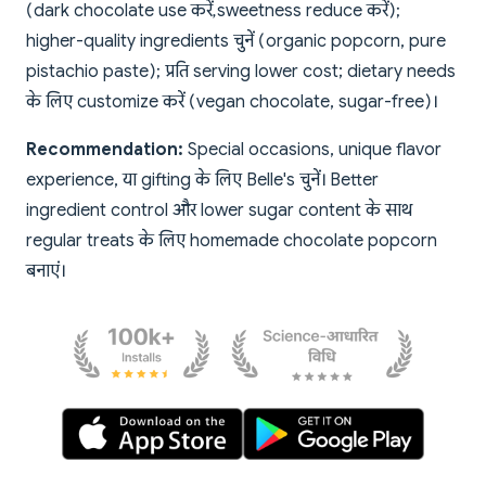
(dark chocolate use करें, sweetness reduce करें);
higher-quality ingredients चुनें (organic popcorn, pure
pistachio paste); प्रति serving lower cost; dietary needs
के लिए customize करें (vegan chocolate, sugar-free)।
Recommendation:
Special occasions, unique flavor
experience, या gifting के लिए Belle's चुनें। Better
ingredient control और lower sugar content के साथ
regular treats के लिए homemade chocolate popcorn
बनाएं।