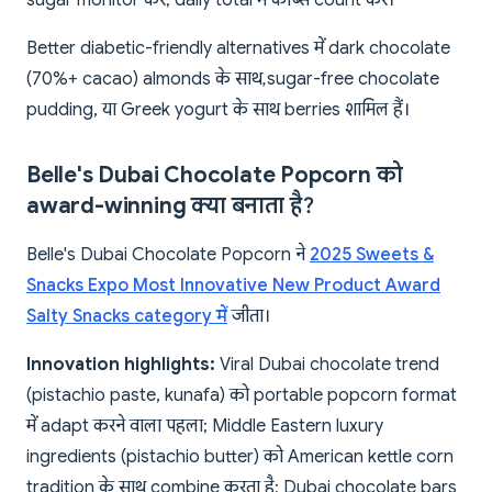
sugar monitor करें; daily total में कार्ब्स count करें।
Better diabetic-friendly alternatives में dark chocolate
(70%+ cacao) almonds के साथ, sugar-free chocolate
pudding, या Greek yogurt के साथ berries शामिल हैं।
Belle's Dubai Chocolate Popcorn को
award-winning क्या बनाता है?
Belle's Dubai Chocolate Popcorn ने
2025 Sweets &
Snacks Expo Most Innovative New Product Award
Salty Snacks category में
जीता।
Innovation highlights:
Viral Dubai chocolate trend
(pistachio paste, kunafa) को portable popcorn format
में adapt करने वाला पहला; Middle Eastern luxury
ingredients (pistachio butter) को American kettle corn
tradition के साथ combine करता है; Dubai chocolate bars