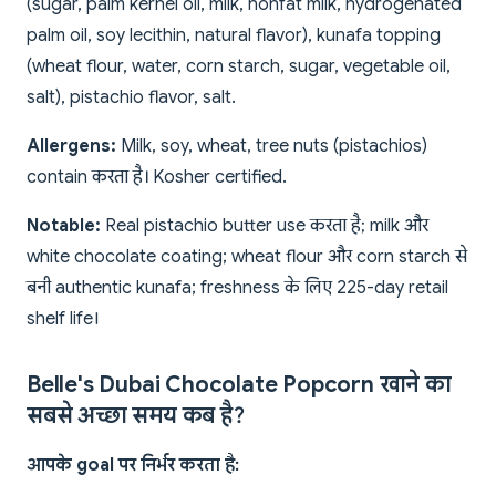
(sugar, palm kernel oil, milk, nonfat milk, hydrogenated
palm oil, soy lecithin, natural flavor), kunafa topping
(wheat flour, water, corn starch, sugar, vegetable oil,
salt), pistachio flavor, salt.
Allergens:
Milk, soy, wheat, tree nuts (pistachios)
contain करता है। Kosher certified.
Notable:
Real pistachio butter use करता है; milk और
white chocolate coating; wheat flour और corn starch से
बनी authentic kunafa; freshness के लिए 225-day retail
shelf life।
Belle's Dubai Chocolate Popcorn खाने का
सबसे अच्छा समय कब है?
आपके goal पर निर्भर करता है: