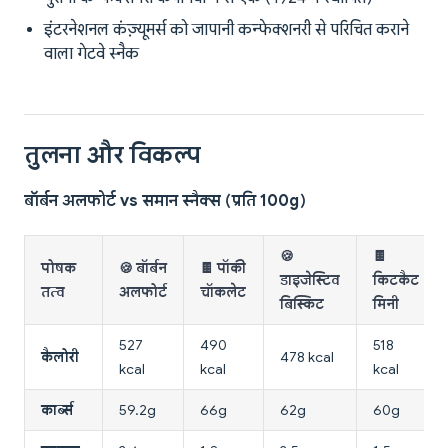
इंटरनेशनल कंज़्यूमर्स को जापानी कन्फेक्शनरी से परिचित कराने
वाला गेटवे स्नैक
तुलना और विकल्प
बॉर्बन अलफोर्ट vs समान स्नैक्स (प्रति 100g)
🍪
🍫
पोषक
🍪 बॉर्बन
🍫 पॉकी
डाइजेस्टिव
किटकैट
तत्व
अलफोर्ट
चॉकलेट
बिस्किट
मिनी
527
490
518
कैलोरी
478 kcal
kcal
kcal
kcal
कार्ब्स
59.2g
66g
62g
60g