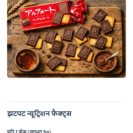
झटपट न्यूट्रिशन फैक्ट्स
प्रति 1 पीस (लगभग 5g)