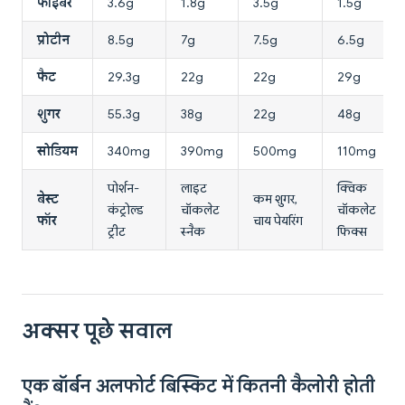
फाइबर
3.6g
1.8g
3.5g
1.5g
प्रोटीन
8.5g
7g
7.5g
6.5g
फैट
29.3g
22g
22g
29g
शुगर
55.3g
38g
22g
48g
सोडियम
340mg
390mg
500mg
110mg
पोर्शन-
लाइट
क्विक
बेस्ट
कम शुगर,
कंट्रोल्ड
चॉकलेट
चॉकलेट
फॉर
चाय पेयरिंग
ट्रीट
स्नैक
फिक्स
अक्सर पूछे सवाल
एक बॉर्बन अलफोर्ट बिस्किट में कितनी कैलोरी होती