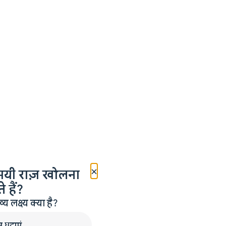
×
मयी राज़ खोलना
 हैं?
लक्ष्य क्या है?
न घटाएं