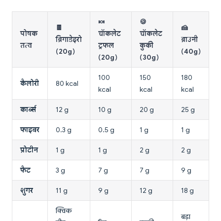
🍬
🍪
🍫
🍰
पोषक
चॉकलेट
चॉकलेट
ब्रिगाडेइरो
ब्राउनी
तत्व
ट्रफल
कुकी
(20g)
(40g)
(20g)
(30g)
100
150
180
कैलोरी
80 kcal
kcal
kcal
kcal
कार्ब्स
12 g
10 g
20 g
25 g
फाइबर
0.3 g
0.5 g
1 g
1 g
प्रोटीन
1 g
1 g
2 g
2 g
फैट
3 g
7 g
7 g
9 g
शुगर
11 g
9 g
12 g
18 g
क्विक
बड़ा