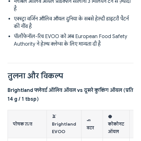
ग्लोबल ऑलिव ऑयल प्रोडक्शन सालाना 3 मिलियन टन से ज़्यादा
है
एक्स्ट्रा वर्जिन ऑलिव ऑयल दुनिया के सबसे हेल्दी डाइटरी पैटर्न
की नींव है
पॉलीफेनॉल-रिच EVOO को अब European Food Safety
Authority ने हेल्थ क्लेम्स के लिए मान्यता दी है
तुलना और विकल्प
Brightland फ्लेवर्ड ऑलिव ऑयल vs दूसरे कुकिंग ऑयल (प्रति
14 g / 1 tbsp)
🫒
🥥
🌻
🧈
पोषक तत्व
Brightland
कोकोनट
सन
बटर
EVOO
ऑयल
ऑ