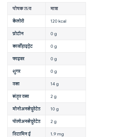
पोषक तत्व
मात्रा
कैलोरी
120 kcal
प्रोटीन
0 g
कार्बोहाइड्रेट
0 g
फाइबर
0 g
शुगर
0 g
वसा
14 g
संतृप्त वसा
2 g
मोनोअनसैचुरेटेड
10 g
पॉलीअनसैचुरेटेड
2 g
विटामिन ई
1.9 mg