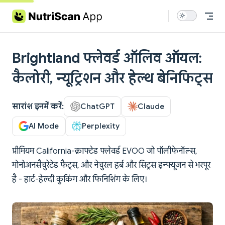
Skip to content
Brightland फ्लेवर्ड ऑलिव ऑयल:
कैलोरी, न्यूट्रिशन और हेल्थ बेनिफिट्स
सारांश इनमें करें:
ChatGPT
Claude
AI Mode
Perplexity
प्रीमियम California-क्राफ्टेड फ्लेवर्ड EVOO जो पॉलीफेनॉल्स,
मोनोअनसैचुरेटेड फैट्स, और नेचुरल हर्ब और सिट्रस इन्फ्यूजन से भरपूर
है - हार्ट-हेल्दी कुकिंग और फिनिशिंग के लिए।