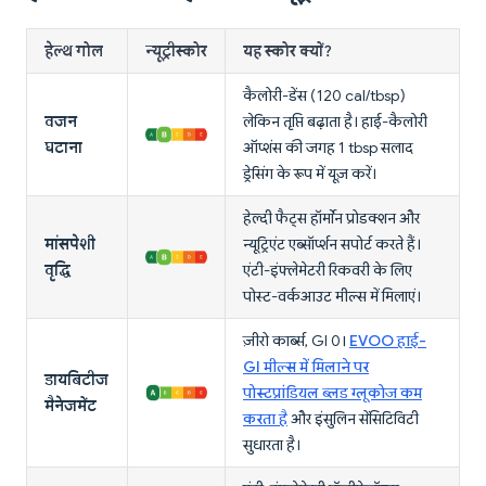
हेल्थ गोल
न्यूट्रीस्कोर
यह स्कोर क्यों?
कैलोरी-डेंस (120 cal/tbsp)
वजन
लेकिन तृप्ति बढ़ाता है। हाई-कैलोरी
घटाना
ऑप्शंस की जगह 1 tbsp सलाद
ड्रेसिंग के रूप में यूज़ करें।
हेल्दी फैट्स हॉर्मोन प्रोडक्शन और
मांसपेशी
न्यूट्रिएंट एब्सॉर्प्शन सपोर्ट करते हैं।
वृद्धि
एंटी-इंफ्लेमेटरी रिकवरी के लिए
पोस्ट-वर्कआउट मील्स में मिलाएं।
ज़ीरो कार्ब्स, GI 0।
EVOO हाई-
GI मील्स में मिलाने पर
डायबिटीज
पोस्टप्रांडियल ब्लड ग्लूकोज कम
मैनेजमेंट
करता है
और इंसुलिन सेंसिटिविटी
सुधारता है।