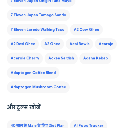
7 Eleven Japan Onigiri Tuna Mayo
7 Eleven Japan Tamago Sando
7 Eleven Laredo Walking Taco
A2 Cow Ghee
A2 Desi Ghee
A2 Ghee
Acai Bowls
Acaraje
Acerola Cherry
Ackee Saltfish
Adana Kebab
Adaptogen Coffee Blend
Adaptogen Mushroom Coffee
और टूल्स खोजें
40 साल के Male के लिए Diet Plan
AI Food Tracker