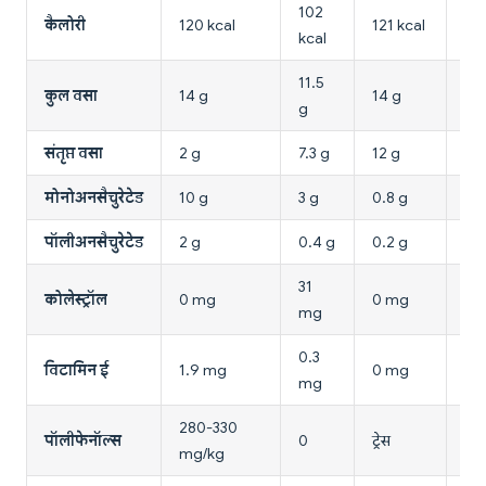
102
कैलोरी
120 kcal
121 kcal
120
kcal
11.5
कुल वसा
14 g
14 g
14
g
संतृप्त वसा
2 g
7.3 g
12 g
1.4
मोनोअनसैचुरेटेड
10 g
3 g
0.8 g
3.8
पॉलीअनसैचुरेटेड
2 g
0.4 g
0.2 g
8.9
31
कोलेस्ट्रॉल
0 mg
0 mg
0 
mg
0.3
विटामिन ई
1.9 mg
0 mg
5.
mg
280-330
पॉलीफेनॉल्स
0
ट्रेस
ट्रेस
mg/kg