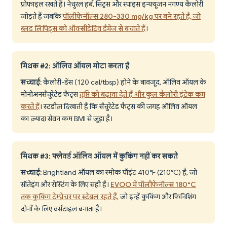
प्रोफाइल रखते हैं। नेचुरल हर्ब, सिट्रस और स्पाइस इन्फ्यूजन नगण्य कैलोरी
जोड़ते हैं जबकि
पॉलीफेनॉल्स 280-330 mg/kg पर बने रहते हैं, जो
ब्लड लिपिड्स को ऑक्सीडेटिव डैमेज से बचाते हैं
।
मिथक #2: ऑलिव ऑयल मोटा करता है
सच्चाई
: कैलोरी-डेंस (120 cal/tbsp) होने के बावजूद, ऑलिव ऑयल के
मोनोअनसैचुरेटेड फैट्स
तृप्ति को बढ़ावा देते हैं और कुल कैलोरी इंटेक कम
करते हैं
। स्टडीज़ दिखाती हैं कि सैचुरेटेड फैट्स की जगह ऑलिव ऑयल
का ज़्यादा सेवन कम BMI से जुड़ा है।
मिथक #3: फ्लेवर्ड ऑलिव ऑयल में कुकिंग नहीं कर सकते
सच्चाई
: Brightland ऑयल का स्मोक पॉइंट 410°F (210°C) है, जो
सॉतेइंग और रोस्टिंग के लिए सही है।
EVOO में पॉलीफेनॉल्स 180°C
तक कुकिंग टेम्प्रेचर पर स्टेबल रहते हैं
, जो इन्हें कुकिंग और फिनिशिंग
दोनों के लिए वर्सटाइल बनाता है।