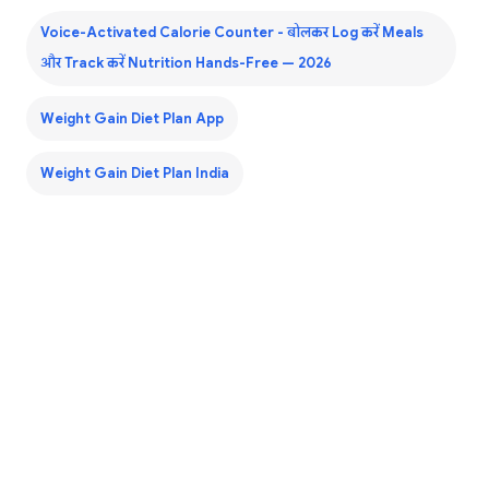
Voice-Activated Calorie Counter - बोलकर Log करें Meals
और Track करें Nutrition Hands-Free — 2026
Weight Gain Diet Plan App
Weight Gain Diet Plan India