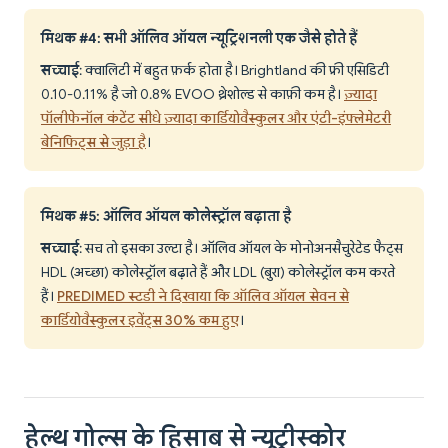
मिथक #4: सभी ऑलिव ऑयल न्यूट्रिशनली एक जैसे होते हैं
सच्चाई
: क्वालिटी में बहुत फ़र्क होता है। Brightland की फ्री एसिडिटी
0.10-0.11% है जो 0.8% EVOO थ्रेशोल्ड से काफ़ी कम है।
ज़्यादा
पॉलीफेनॉल कंटेंट सीधे ज़्यादा कार्डियोवैस्कुलर और एंटी-इंफ्लेमेटरी
बेनिफिट्स से जुड़ा है
।
मिथक #5: ऑलिव ऑयल कोलेस्ट्रॉल बढ़ाता है
सच्चाई
: सच तो इसका उल्टा है। ऑलिव ऑयल के मोनोअनसैचुरेटेड फैट्स
HDL (अच्छा) कोलेस्ट्रॉल बढ़ाते हैं और LDL (बुरा) कोलेस्ट्रॉल कम करते
हैं।
PREDIMED स्टडी ने दिखाया कि ऑलिव ऑयल सेवन से
कार्डियोवैस्कुलर इवेंट्स 30% कम हुए
।
हेल्थ गोल्स के हिसाब से न्यूट्रीस्कोर