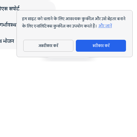
एस सपोर्ट
हम साइट को चलाने के लिए आवश्यक कुकीज़ और उसे बेहतर बनाने
गर्भावस्था
के लिए एनालिटिक्स कुकीज़ का उपयोग करते हैं।
और जानें
्थ भोजन
अस्वीकार करें
स्वीकार करें
ऐप डाउनलोड करें
हर लक्ष्य के लिए AI पोषण ट्रैकिंग और डाइट प्लानिंग।
support@nutriscan.app
विशेषताएँ
मील स्कैनर