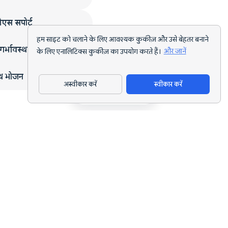
एस सपोर्ट
हम साइट को चलाने के लिए आवश्यक कुकीज़ और उसे बेहतर बनाने
गर्भावस्था
के लिए एनालिटिक्स कुकीज़ का उपयोग करते हैं।
और जानें
्थ भोजन
अस्वीकार करें
स्वीकार करें
ऐप डाउनलोड करें
हर लक्ष्य के लिए AI पोषण ट्रैकिंग और डाइट प्लानिंग।
support@nutriscan.app
विशेषताएँ
मील स्कैनर