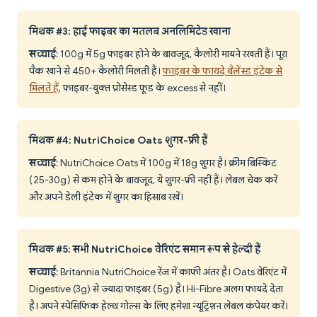
मिथक #3: हाई फाइबर का मतलब अनलिमिटेड खाना
सच्चाई
: 100g में 5g फाइबर होने के बावजूद, कैलोरी मायने रखती हैं। पूरा
पैक खाने से 450+ कैलोरी मिलती हैं।
फाइबर के फायदे बैलेंस्ड इंटेक से
मिलते हैं
, फाइबर-युक्त प्रोसेस्ड फूड के excess से नहीं।
मिथक #4: NutriChoice Oats शुगर-फ्री हैं
सच्चाई
: NutriChoice Oats में 100g में 18g शुगर है। क्रीम बिस्किट
(25-30g) से कम होने के बावजूद, ये शुगर-फ्री नहीं हैं। लेबल चेक करें
और अपने डेली इंटेक में शुगर का हिसाब रखें।
मिथक #5: सभी NutriChoice वेरिएंट समान रूप से हेल्दी हैं
सच्चाई
: Britannia NutriChoice रेंज में काफी अंतर है। Oats वेरिएंट में
Digestive (3g) से ज्यादा फाइबर (5g) है। Hi-Fibre अलग फायदे देता
है। अपने स्पेसिफिक हेल्थ गोल्स के लिए हमेशा न्यूट्रिशन लेबल कंपेयर करें।