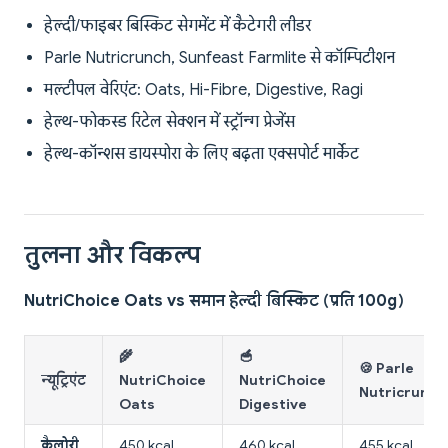
हेल्दी/फाइबर बिस्किट सेगमेंट में कैटेगरी लीडर
Parle Nutricrunch, Sunfeast Farmlite से कॉम्पिटीशन
मल्टीपल वेरिएंट: Oats, Hi-Fibre, Digestive, Ragi
हेल्थ-फोकस्ड रिटेल सेक्शन में स्ट्रॉन्ग प्रेजेंस
हेल्थ-कॉन्शस डायस्पोरा के लिए बढ़ता एक्सपोर्ट मार्केट
तुलना और विकल्प
NutriChoice Oats vs समान हेल्दी बिस्किट (प्रति 100g)
🌾
🥣
🍪 Parle
न्यूट्रिएंट
NutriChoice
NutriChoice
Nutricrunch
Oats
Digestive
कैलोरी
450 kcal
460 kcal
455 kcal