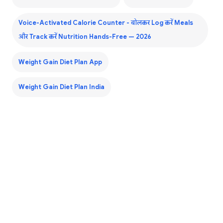
Voice-Activated Calorie Counter - बोलकर Log करें Meals
और Track करें Nutrition Hands-Free — 2026
Weight Gain Diet Plan App
Weight Gain Diet Plan India