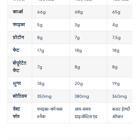
कार्ब्स
66g
68g
65g
फाइबर
5g
3g
4g
प्रोटीन
8g
7g
7.5g
फैट
17g
18g
18g
सैचुरेटेड
7g
8g
8g
फैट
शुगर
18g
20g
19g
सोडियम
350mg
380mg
360mg
बेस्ट
फाइबर-कॉन्शस
चाय-समय
बजट हेल्दी
फॉर
स्नैक
डाइजेस्टिव एड
ऑप्शन