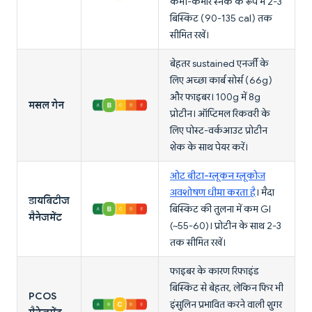
कभी-कभार स्नैक के रूप में 2-3
बिस्किट (90-135 cal) तक
सीमित रखें।
बेहतर sustained एनर्जी के
लिए अच्छा कार्ब सोर्स (66g)
और फाइबर। 100g में 8g
मसल गेन
प्रोटीन। ऑप्टिमल रिकवरी के
लिए पोस्ट-वर्कआउट प्रोटीन
शेक के साथ पेयर करें।
ओट बीटा-ग्लूकन ग्लूकोज
अवशोषण धीमा करता है
। मैदा
डायबिटीज
बिस्किट की तुलना में कम GI
मैनेजमेंट
(~55-60)। प्रोटीन के साथ 2-3
तक सीमित रखें।
फाइबर के कारण रिफाइंड
बिस्किट से बेहतर, लेकिन फिर भी
PCOS
इंसुलिन प्रभावित करने वाली शुगर