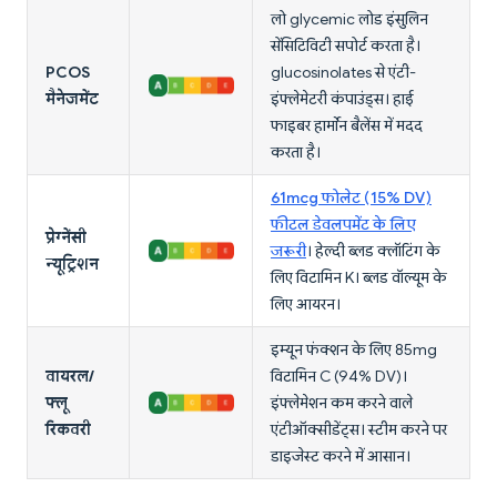
लो glycemic लोड इंसुलिन
सेंसिटिविटी सपोर्ट करता है।
PCOS
glucosinolates से एंटी-
मैनेजमेंट
इंफ्लेमेटरी कंपाउंड्स। हाई
फाइबर हार्मोन बैलेंस में मदद
करता है।
61mcg फोलेट (15% DV)
फीटल डेवलपमेंट के लिए
प्रेग्नेंसी
जरूरी
। हेल्दी ब्लड क्लॉटिंग के
न्यूट्रिशन
लिए विटामिन K। ब्लड वॉल्यूम के
लिए आयरन।
इम्यून फंक्शन के लिए 85mg
वायरल/
विटामिन C (94% DV)।
फ्लू
इंफ्लेमेशन कम करने वाले
रिकवरी
एंटीऑक्सीडेंट्स। स्टीम करने पर
डाइजेस्ट करने में आसान।