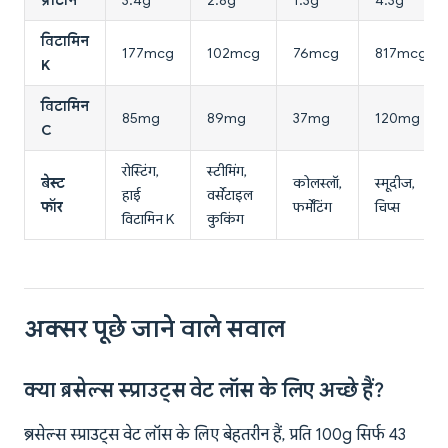
प्रोटीन
3.4g
2.8g
1.3g
4.3g
विटामिन
177mcg
102mcg
76mcg
817mcg
K
विटामिन
85mg
89mg
37mg
120mg
C
रोस्टिंग,
स्टीमिंग,
बेस्ट
कोलस्लॉ,
स्मूदीज,
हाई
वर्सेटाइल
फॉर
फर्मेंटिंग
चिप्स
विटामिन K
कुकिंग
अक्सर पूछे जाने वाले सवाल
क्या ब्रसेल्स स्प्राउट्स वेट लॉस के लिए अच्छे हैं?
ब्रसेल्स स्प्राउट्स वेट लॉस के लिए बेहतरीन हैं, प्रति 100g सिर्फ 43