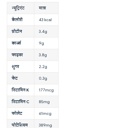
न्यूट्रिएंट
मात्रा
कैलोरी
43 kcal
प्रोटीन
3.4g
कार्ब्स
9g
फाइबर
3.8g
शुगर
2.2g
फैट
0.3g
विटामिन K
177mcg
विटामिन C
85mg
फोलेट
61mcg
पोटैशियम
389mg