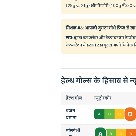
(28g vs 21g) और कैलोरी (100g में 330 vs 280
मिथक #6: आपको बुराटा सीधे फ्रिज से खा
सच
: बुराटा का फ्लेवर और टेक्सचर रूम टेम्पर
रेफ्रिजरेशन से हटाएं। ठंडा बुराटा अपने सिग्नेच
हेल्थ गोल्स के हिसाब से न्यू
हेल्थ गोल
न्यूट्रीस्कोर
वजन
घटाना
मांसपेशी