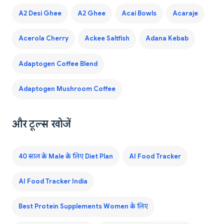
A2 Desi Ghee
A2 Ghee
Acai Bowls
Acaraje
Acerola Cherry
Ackee Saltfish
Adana Kebab
Adaptogen Coffee Blend
Adaptogen Mushroom Coffee
और टूल्स खोजें
40 साल के Male के लिए Diet Plan
AI Food Tracker
AI Food Tracker India
Best Protein Supplements Women के लिए