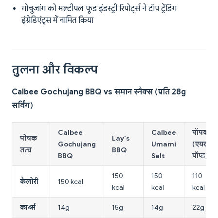
गोचुजांग को मल्टीपल फूड इंडस्ट्री रिपोर्ट्स ने टॉप ट्रेंडिंग
इंग्रेडिएंट्स में नामित किया
तुलना और विकल्प
Calbee Gochujang BBQ vs समान स्नैक्स (प्रति 28g
सर्विंग)
Calbee
Calbee
पॉपकॉर्न
पोषक
Lay's
Gochujang
Umami
(एयर-
तत्व
BBQ
BBQ
Salt
पॉप्ड)
150
150
110
कैलोरी
150 kcal
kcal
kcal
kcal
कार्ब्स
14g
15g
14g
22g