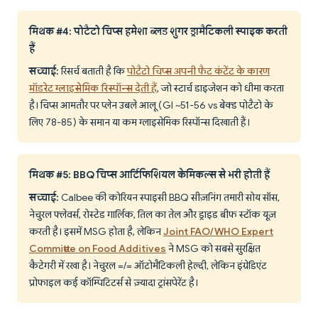
मिथक #4: पोटैटो चिप्स हमेशा ब्लड शुगर ड्रामैटिकली स्पाइक करती
हैं
सच्चाई:
रिसर्च बताती है कि
पोटैटो चिप्स अपनी फैट कंटेंट के कारण
मॉडरेट ग्लाइसेमिक रिस्पॉन्स देती हैं
, जो स्टार्च डाइजेशन को धीमा करता
है। चिप्स आमतौर पर प्लेन उबले आलू (GI ~51-56 vs बेक्ड पोटैटो के
लिए 78-85) के समान या कम ग्लाइसेमिक रिस्पॉन्स दिखाती हैं।
मिथक #5: BBQ चिप्स आर्टिफिशियल केमिकल्स से भरी होती हैं
सच्चाई:
Calbee की कोरियन स्पाइसी BBQ सीज़निंग तमारी सोय सॉस,
नेचुरल फ्लेवर्स, रोस्टेड गार्लिक, तिल का तेल और ड्राइड बीफ स्टॉक यूज़
करती है। इसमें MSG होता है, लेकिन
Joint FAO/WHO Expert
Committee on Food Additives
ने MSG को सबसे सुरक्षित
कैटेगरी में रखा है। नेचुरल =/= ऑटोमैटिकली हेल्दी, लेकिन इंग्रेडिएंट
प्रोफाइल कई कॉम्पिटिटर्स से ज़्यादा ट्रांसपेरेंट है।