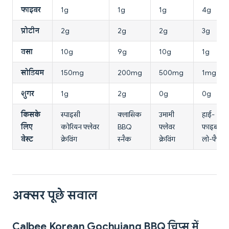
फाइबर
1g
1g
1g
4g
प्रोटीन
2g
2g
2g
3g
वसा
10g
9g
10g
1g
सोडियम
150mg
200mg
500mg
1mg
शुगर
1g
2g
0g
0g
किसके
स्पाइसी
क्लासिक
उमामी
हाई-
लिए
कोरियन फ्लेवर
BBQ
फ्लेवर
फाइबर,
बेस्ट
क्रेविंग
स्नैक
क्रेविंग
लो-फैट
अक्सर पूछे सवाल
Calbee Korean Gochujang BBQ चिप्स में