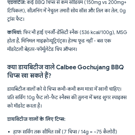
एडवांटेज:
कई BBQ चिप्स से कम सोडियम (150mg vs 200mg+
टिपिकल), सीज़निंग में नेचुरल तमारी सोय सॉस और तिल का तेल, 0g
ट्रांस फैट।
कमियां:
फिर भी हाई एनर्जी-डेंसिटी स्नैक (536 kcal/100g), MSG
होता है, मिनिमल माइक्रोन्यूट्रिएंट्स। हेल्थ फूड नहीं - बस एक
मॉडरेटली बेहतर-फॉर्मूलेटेड चिप ऑप्शन।
क्या डायबिटीज वाले Calbee Gochujang BBQ
चिप्स खा सकते हैं?
डायबिटीज वालों को ये चिप्स कभी-कभी कम मात्रा में खानी चाहिए।
प्रति सर्विंग 10g फैट लो-फैट स्नैक्स की तुलना में ब्लड शुगर स्पाइक्स
को मॉडरेट करता है।
डायबिटीज वालों के लिए टिप्स:
हाफ सर्विंग तक सीमित रखें (7 चिप्स / 14g = ~75 कैलोरी)