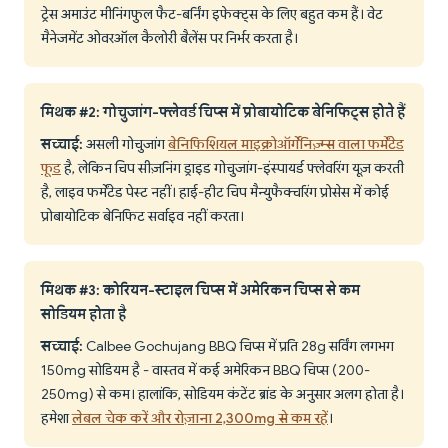
ट्रेस अमाउंट मीनिंगफुल फैट-बर्निंग इफेक्ट्स के लिए बहुत कम हैं। वेट
मैनेजमेंट ओवरऑल कैलोरी बैलेंस पर निर्भर करता है।
मिथक #2: गोचुजांग-फ्लेवर्ड चिप्स में प्रोबायोटिक बेनिफिट्स होते हैं
सच्चाई:
असली गोचुजांग
बेनिफिशियल माइक्रोऑर्गेनिज़्म्स वाला फर्मेंटेड
फूड
है, लेकिन चिप सीज़निंग ड्राइड गोचुजांग-इंस्पायर्ड फ्लेवरिंग यूज़ करती
है, लाइव फर्मेंटेड पेस्ट नहीं। हाई-हीट चिप मैन्युफैक्चरिंग प्रोसेस में कोई
प्रोबायोटिक बेनिफिट सर्वाइव नहीं करता।
मिथक #3: कोरियन-स्टाइल चिप्स में अमेरिकन चिप्स से कम
सोडियम होता है
सच्चाई:
Calbee Gochujang BBQ चिप्स में प्रति 28g सर्विंग लगभग
150mg सोडियम है - वास्तव में कई अमेरिकन BBQ चिप्स (200-
250mg) से कम। हालांकि, सोडियम कंटेंट ब्रांड के अनुसार अलग होता है।
हमेशा
लेबल चेक करें और रोज़ाना 2,300mg से कम रहें
।