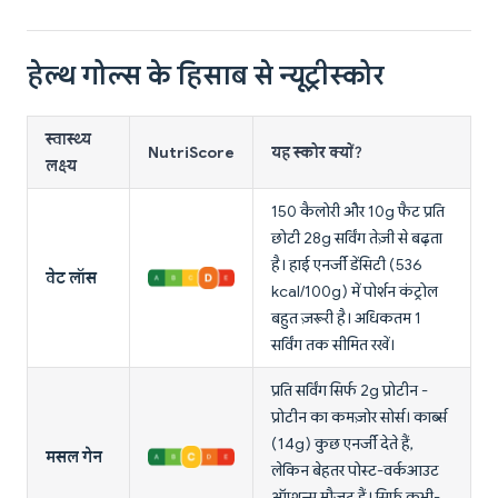
हेल्थ गोल्स के हिसाब से न्यूट्रीस्कोर
स्वास्थ्य
NutriScore
यह स्कोर क्यों?
लक्ष्य
150 कैलोरी और 10g फैट प्रति
छोटी 28g सर्विंग तेज़ी से बढ़ता
है। हाई एनर्जी डेंसिटी (536
वेट लॉस
kcal/100g) में पोर्शन कंट्रोल
बहुत ज़रूरी है। अधिकतम 1
सर्विंग तक सीमित रखें।
प्रति सर्विंग सिर्फ 2g प्रोटीन -
प्रोटीन का कमज़ोर सोर्स। कार्ब्स
(14g) कुछ एनर्जी देते हैं,
मसल गेन
लेकिन बेहतर पोस्ट-वर्कआउट
ऑप्शन्स मौजूद हैं। सिर्फ कभी-