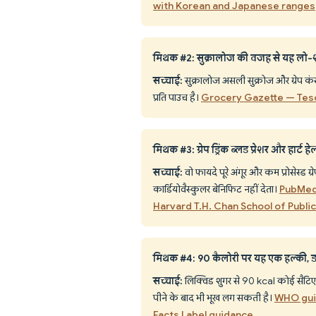
with Korean and Japanese ranges
मिथक #2: सुक्रालोज की वजह से यह लो-शुगर
सच्चाई:
सुक्रालोज असली सुक्रोज और ग्रेप कंसें
प्रति पाउच है।
Grocery Gazette — Tesc
मिथक #3: ग्रेप ड्रिंक ब्लड प्रेशर और हार्ट हे
सच्चाई:
वो फायदे पूरे अंगूर और कम प्रोसेस्ड ग्
कार्डियोवैस्कुलर बेनिफिट नहीं देता।
PubMed
Harvard T.H. Chan School of Publi
मिथक #4: 90 कैलोरी पर यह एक हल्की, डाइट-
सच्चाई:
लिक्विड शुगर से 90 kcal कोई सैटिएट
पीने के बाद भी भूख लग सकती है।
WHO guid
Facts Label guidance