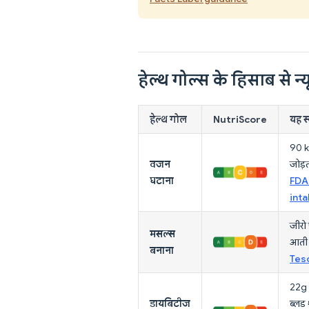
हेल्थ गोल्स के हिसाब से न्यू
हेल्थ गोल
NutriScore
यह स्
90 kc
वजन
जोड़त
घटाना
FDA 
inta
जीरो 
मसल्स
आती ह
बनाना
Tes
22g श
डायबिटीज
ब्लड 