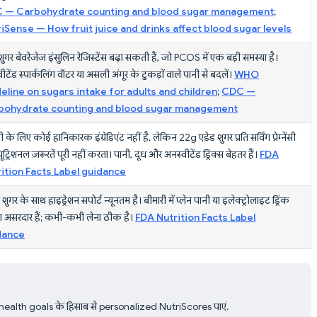
 — Carbohydrate counting and blood sugar management
;
iSense — How fruit juice and drinks affect blood sugar levels
ुगर बेवरेजेज इंसुलिन रेजिस्टेंस बढ़ा सकती हैं, जो PCOS में एक बड़ी समस्या है।
ीटेंड स्पार्कलिंग वॉटर या असली अंगूर के टुकड़ों वाले पानी से बदलें।
WHO
eline on sugars intake for adults and children
;
CDC —
bohydrate counting and blood sugar management
नेंसी के लिए कोई हानिकारक इंग्रेडिएंट नहीं है, लेकिन 22g एडेड शुगर प्रति सर्विंग प्रेग्नेंसी
यूट्रिशनल ज़रूरतें पूरी नहीं करता। पानी, दूध और अनस्वीटेंड ड्रिंक्स बेहतर हैं।
FDA
ition Facts Label guidance
शुगर के साथ हाइड्रेशन सपोर्ट न्यूनतम है। बीमारी में प्लेन पानी या इलेक्ट्रोलाइट ड्रिंक
दा असरदार हैं; कभी-कभी लेना ठीक है।
FDA Nutrition Facts Label
dance
 health goals के हिसाब से personalized NutriScores पाएं.