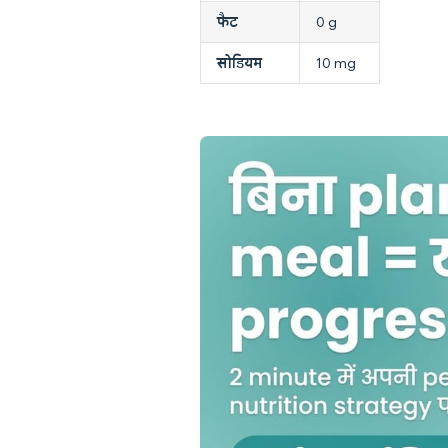
फैट
0 g
सोडियम
10 mg