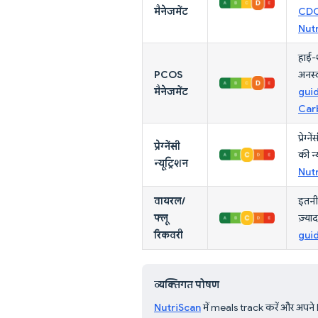
मैनेजमेंट
CDC
Nutr
हाई-श
PCOS
अनस्व
मैनेजमेंट
guid
Car
प्रेग्
प्रेग्नेंसी
की न्
न्यूट्रिशन
Nutr
वायरल/
इतनी 
फ्लू
ज़्या
रिकवरी
gui
व्यक्तिगत पोषण
NutriScan
में meals track करें और अपने