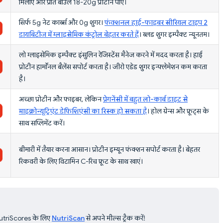
मिलाएं और प्रति बाउल 18-20g प्रोटीन पाएं।
सिर्फ 5g नेट कार्ब्स और 0g शुगर।
फंक्शनल हाई-फाइबर सीरियल टाइप 2
डायबिटीज में ग्लाइसेमिक कंट्रोल बेहतर करते हैं
। ब्लड शुगर इम्पैक्ट न्यूनतम।
लो ग्लाइसेमिक इम्पैक्ट इंसुलिन रेजिस्टेंस मैनेज करने में मदद करता है। हाई
प्रोटीन हार्मोनल बैलेंस सपोर्ट करता है। जीरो एडेड शुगर इन्फ्लेमेशन कम करता
है।
अच्छा प्रोटीन और फाइबर, लेकिन
प्रेगनेंसी में बहुत लो-कार्ब डाइट से
माइक्रोन्यूट्रिएंट डेफिशिएंसी का रिस्क हो सकता है
। होल ग्रेन्स और फ्रूट्स के
साथ सप्लिमेंट करें।
बीमारी में तैयार करना आसान। प्रोटीन इम्यून फंक्शन सपोर्ट करता है। बेहतर
रिकवरी के लिए विटामिन C-रिच फ्रूट के साथ खाएं।
 NutriScores के लिए
NutriScan
से अपने मील्स ट्रैक करें!