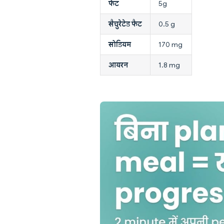
फैट
5g
सैचुरेटेड फैट
0.5 g
सोडियम
170 mg
आयरन
1.8 mg