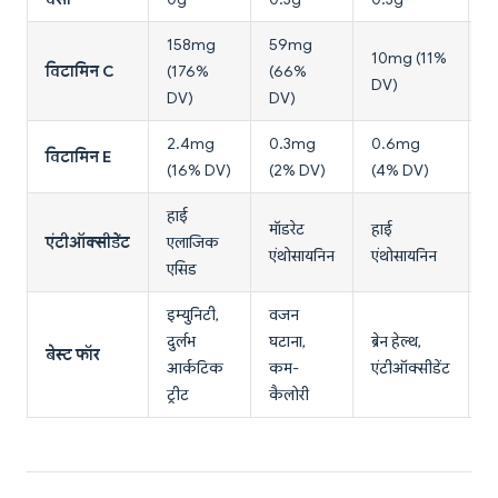
158mg
59mg
10mg (11%
2
विटामिन C
(176%
(66%
DV)
(
DV)
DV)
2.4mg
0.3mg
0.6mg
5
विटामिन E
(16% DV)
(2% DV)
(4% DV)
D
हाई
मॉडरेट
हाई
ह
एंटीऑक्सीडेंट
एलाजिक
एंथोसायनिन
एंथोसायनिन
(
एसिड
इम्युनिटी,
वजन
दुर्लभ
घटाना,
ब्रेन हेल्थ,
इम
बेस्ट फॉर
आर्कटिक
कम-
एंटीऑक्सीडेंट
ओ
ट्रीट
कैलोरी