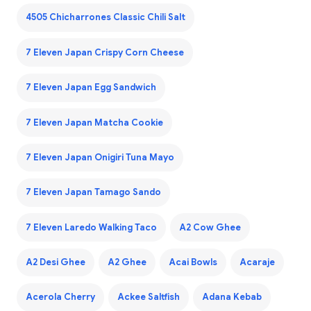
4505 Chicharrones Classic Chili Salt
7 Eleven Japan Crispy Corn Cheese
7 Eleven Japan Egg Sandwich
7 Eleven Japan Matcha Cookie
7 Eleven Japan Onigiri Tuna Mayo
7 Eleven Japan Tamago Sando
7 Eleven Laredo Walking Taco
A2 Cow Ghee
A2 Desi Ghee
A2 Ghee
Acai Bowls
Acaraje
Acerola Cherry
Ackee Saltfish
Adana Kebab