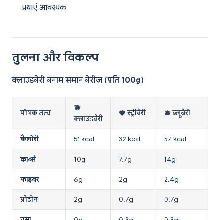
प्रथाएं आवश्यक
तुलना और विकल्प
क्लाउडबेरी बनाम समान बेरीज (प्रति 100g)
🫐
पोषक तत्व
🍓 स्ट्रॉबेरी
🫐 ब्लूबेरी

क्लाउडबेरी
कैलोरी
51 kcal
32 kcal
57 kcal
8
कार्ब्स
10g
7.7g
14g
8
फाइबर
6g
2g
2.4g
3
प्रोटीन
2g
0.7g
0.7g
1
वसा
0g
0.3g
0.3g
7