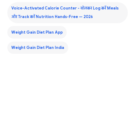
Voice-Activated Calorie Counter - बोलकर Log करें Meals
और Track करें Nutrition Hands-Free — 2026
Weight Gain Diet Plan App
Weight Gain Diet Plan India