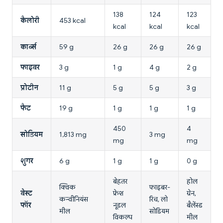
138
124
123
कैलोरी
453 kcal
kcal
kcal
kcal
कार्ब्स
59 g
26 g
26 g
26 g
फाइबर
3 g
1 g
4 g
2 g
प्रोटीन
11 g
5 g
5 g
3 g
फैट
19 g
1 g
1 g
1 g
450
4
सोडियम
1,813 mg
3 mg
mg
mg
शुगर
6 g
1 g
1 g
0 g
बेहतर
होल
क्विक
फाइबर-
बेस्ट
फ्रेश
ग्रेन,
कन्वीनियंस
रिच, लो
फॉर
नूडल
बैलेंस्ड
मील
सोडियम
विकल्प
मील