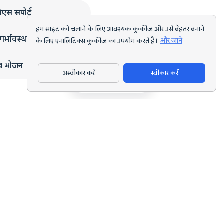
एस सपोर्ट
हम साइट को चलाने के लिए आवश्यक कुकीज़ और उसे बेहतर बनाने
गर्भावस्था
के लिए एनालिटिक्स कुकीज़ का उपयोग करते हैं।
और जानें
्थ भोजन
अस्वीकार करें
स्वीकार करें
ऐप डाउनलोड करें
हर लक्ष्य के लिए AI पोषण ट्रैकिंग और डाइट प्लानिंग।
support@nutriscan.app
विशेषताएँ
मील स्कैनर