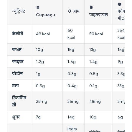
🥥
🍫
🍍
न्यूट्रिएंट
🥭 आम
कोकोन
Cupuaçu
पाइनएप्पल
मीट
60
354
कैलोरी
49 kcal
50 kcal
kcal
kcal
कार्ब्स
10g
15g
13g
15g
फाइबर
1.2g
1.6g
1.4g
9g
प्रोटीन
1g
0.8g
0.5g
3.3g
वसा
0.5g
0.4g
0.1g
33g
विटामिन
25mg
36mg
48mg
3mg
सी
शुगर
7g
14g
10g
6g
क्विक