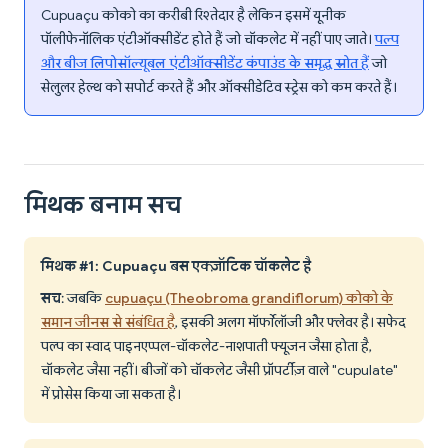
Cupuaçu कोको का करीबी रिश्तेदार है लेकिन इसमें यूनीक
पॉलीफेनॉलिक एंटीऑक्सीडेंट होते हैं जो चॉकलेट में नहीं पाए जाते।
पल्प
और बीज लिपोसॉल्यूबल एंटीऑक्सीडेंट कंपाउंड के समृद्ध स्रोत हैं
जो
सेलुलर हेल्थ को सपोर्ट करते हैं और ऑक्सीडेटिव स्ट्रेस को कम करते हैं।
मिथक बनाम सच
मिथक #1: Cupuaçu बस एक्ज़ॉटिक चॉकलेट है
सच
: जबकि
cupuaçu (Theobroma grandiflorum) कोको के
समान जीनस से संबंधित है
, इसकी अलग मॉर्फोलॉजी और फ्लेवर है। सफेद
पल्प का स्वाद पाइनएप्पल-चॉकलेट-नाशपाती फ्यूजन जैसा होता है,
चॉकलेट जैसा नहीं। बीजों को चॉकलेट जैसी प्रॉपर्टीज़ वाले "cupulate"
में प्रोसेस किया जा सकता है।