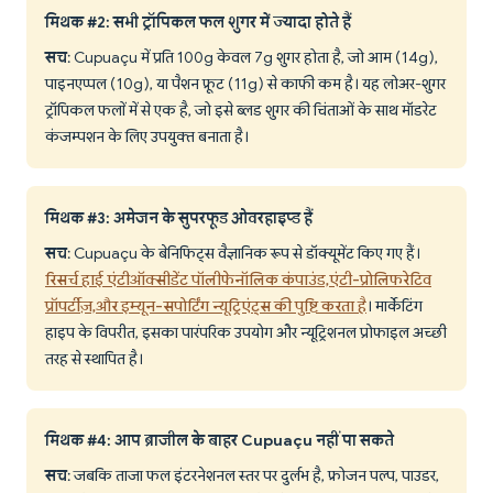
मिथक #2: सभी ट्रॉपिकल फल शुगर में ज्यादा होते हैं
सच
: Cupuaçu में प्रति 100g केवल 7g शुगर होता है, जो आम (14g),
पाइनएप्पल (10g), या पैशन फ्रूट (11g) से काफी कम है। यह लोअर-शुगर
ट्रॉपिकल फलों में से एक है, जो इसे ब्लड शुगर की चिंताओं के साथ मॉडरेट
कंजम्पशन के लिए उपयुक्त बनाता है।
मिथक #3: अमेजन के सुपरफूड ओवरहाइप्ड हैं
सच
: Cupuaçu के बेनिफिट्स वैज्ञानिक रूप से डॉक्यूमेंट किए गए हैं।
रिसर्च हाई एंटीऑक्सीडेंट पॉलीफेनॉलिक कंपाउंड, एंटी-प्रोलिफरेटिव
प्रॉपर्टीज़, और इम्यून-सपोर्टिंग न्यूट्रिएंट्स की पुष्टि करता है
। मार्केटिंग
हाइप के विपरीत, इसका पारंपरिक उपयोग और न्यूट्रिशनल प्रोफाइल अच्छी
तरह से स्थापित है।
मिथक #4: आप ब्राजील के बाहर Cupuaçu नहीं पा सकते
सच
: जबकि ताजा फल इंटरनेशनल स्तर पर दुर्लभ है, फ्रोजन पल्प, पाउडर,