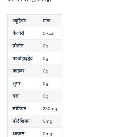
न्यूट्रिएंट
मात्रा
कैलोरी
0 kcal
प्रोटीन
0g
कार्बोहाइड्रेट
0g
फाइबर
0g
शुगर
0g
वसा
0g
सोडियम
280mg
पोटैशियम
0mg
आयरन
0mg