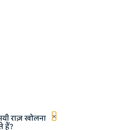
×
मयी राज़ खोलना
 हैं?