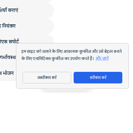
ियाँ बनाएं
 नियंत्रण
एस सपोर्ट
हम साइट को चलाने के लिए आवश्यक कुकीज़ और उसे बेहतर बनाने
गर्भावस्था
के लिए एनालिटिक्स कुकीज़ का उपयोग करते हैं।
और जानें
्थ भोजन
अस्वीकार करें
स्वीकार करें
ऐप डाउनलोड करें
हर लक्ष्य के लिए AI पोषण ट्रैकिंग और डाइट प्लानिंग।
support@nutriscan.app