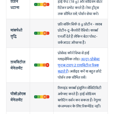
वजन
हाई फैट (18 g) और सोडियम वॉटर
घटाना
रिटेंशन प्रमोट करते हैं। रेयर ट्रीट्स
तक सीमित रखें; पोर्शन शेयर करें।
प्रति सर्विंग सिर्फ 8 g प्रोटीन - खराब
मांसपेशी
प्रोटीन-टू-कैलोरी रेशियो। कार्ब्स
वृद्धि
एनर्जी देते हैं लेकिन बेटर पोस्ट-
वर्कआउट ऑप्शन्स हैं।
प्रोसेस्ड कॉर्न चिप्स से हाई
ग्लाइसेमिक लोड।
अल्ट्रा-प्रोसेस्ड
डायबिटीज
फूड्स टाइप 2 डायबिटीज रिस्क
मैनेजमेंट
बढ़ाते हैं
। अवॉइड करें या बहुत छोटे
पोर्शन तक सीमित रखें।
रिफाइंड कार्ब्स इंसुलिन सेंसिटिविटी
पीसीओएस
अफेक्ट करते हैं। हाई सोडियम
मैनेजमेंट
ब्लोटिंग वर्सन कर सकता है। रेगुलर
कंजम्पशन के लिए रिकमेंडेड नहीं।