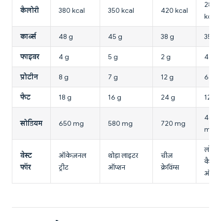
280
कैलोरी
380 kcal
350 kcal
420 kcal
kcal
कार्ब्स
48 g
45 g
38 g
35 g
फाइबर
4 g
5 g
2 g
4 g
प्रोटीन
8 g
7 g
12 g
6 g
फैट
18 g
16 g
24 g
12 g
450
सोडियम
650 mg
580 mg
720 mg
mg
लोअर
बेस्ट
ऑकेज़नल
थोड़ा लाइटर
चीज़
कैलोर
फॉर
ट्रीट
ऑप्शन
क्रेविंग्स
ऑप्श