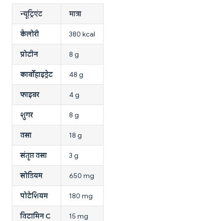
न्यूट्रिएंट
मात्रा
कैलोरी
380 kcal
प्रोटीन
8 g
कार्बोहाइड्रेट
48 g
फाइबर
4 g
शुगर
8 g
वसा
18 g
संतृप्त वसा
3 g
सोडियम
650 mg
पोटैशियम
180 mg
विटामिन C
15 mg