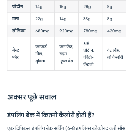
प्रोटीन
14g
15g
28g
8g
वसा
22g
14g
35g
8g
सोडियम
680mg
920mg
780mg
420mg
हाई
कम्फर्ट
कम फैट,
बेस्ट
प्रोटीन,
वेट लॉस,
मील,
राइस
फॉर
कीटो-
लो कैलोरी
सुविधा
नूडल बेस
फ्रेंडली
अक्सर पूछे सवाल
डंपलिंग बेक में कितनी कैलोरी होती हैं?
एक टिपिकल डंपलिंग बेक सर्विंग (6-8 डंपलिंग्स कोकोनट करी सॉस