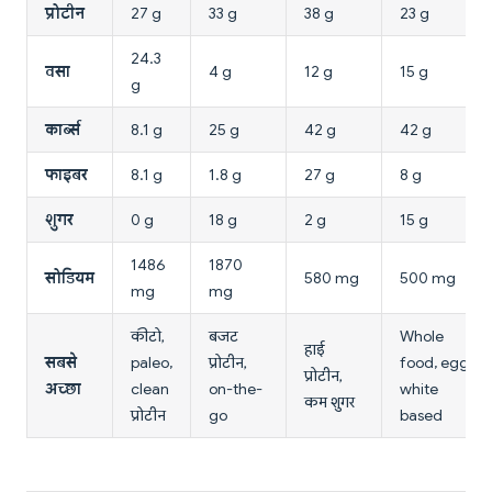
प्रोटीन
27 g
33 g
38 g
23 g
24.3
वसा
4 g
12 g
15 g
g
कार्ब्स
8.1 g
25 g
42 g
42 g
फाइबर
8.1 g
1.8 g
27 g
8 g
शुगर
0 g
18 g
2 g
15 g
1486
1870
सोडियम
580 mg
500 mg
mg
mg
कीटो,
बजट
Whole
हाई
सबसे
paleo,
प्रोटीन,
food, egg
प्रोटीन,
अच्छा
clean
on-the-
white
कम शुगर
प्रोटीन
go
based