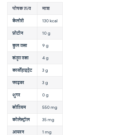
पोषक तत्व
मात्रा
कैलोरी
130 kcal
प्रोटीन
10 g
कुल वसा
9 g
संतृप्त वसा
4 g
कार्बोहाइड्रेट
3 g
फाइबर
3 g
शुगर
0 g
सोडियम
550 mg
कोलेस्ट्रॉल
35 mg
आयरन
1 mg