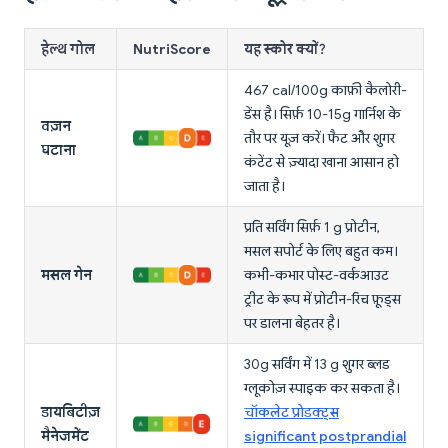
हेल्थ गोल
NutriScore
यह स्कोर क्यों?
467 cal/100g काफ़ी कैलोरी-
डेंस है। सिर्फ़ 10-15g गार्निश के
वज़न
तौर पर यूज़ करें। फैट और शुगर
घटाना
कंटेंट से ज़्यादा खाना आसान हो
जाता है।
प्रति सर्विंग सिर्फ़ 1 g प्रोटीन,
मसल सपोर्ट के लिए बहुत कम।
मसल गेन
कभी-कभार पोस्ट-वर्कआउट
ट्रीट के रूप में प्रोटीन-रिच फ़ूड्स
पर डालना बेहतर है।
30g सर्विंग में 13 g शुगर ब्लड
ग्लूकोज़ स्पाइक कर सकता है।
डायबिटीज़
चॉकलेट प्रोडक्ट्स
मैनेजमेंट
significant postprandial