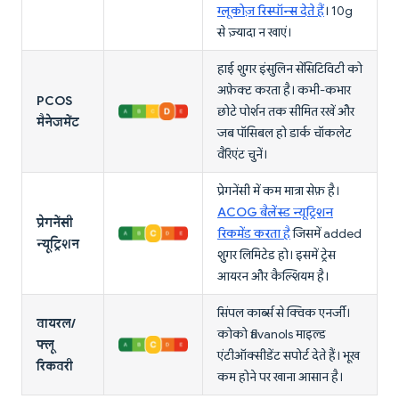
ग्लूकोज़ रिस्पॉन्स देते हैं
। 10g
से ज़्यादा न खाएं।
हाई शुगर इंसुलिन सेंसिटिविटी को
अफ़ेक्ट करता है। कभी-कभार
PCOS
छोटे पोर्शन तक सीमित रखें और
मैनेजमेंट
जब पॉसिबल हो डार्क चॉकलेट
वैरिएंट चुनें।
प्रेगनेंसी में कम मात्रा सेफ़ है।
ACOG बैलेंस्ड न्यूट्रिशन
प्रेगनेंसी
रिकमेंड करता है
जिसमें added
न्यूट्रिशन
शुगर लिमिटेड हो। इसमें ट्रेस
आयरन और कैल्शियम है।
सिंपल कार्ब्स से क्विक एनर्जी।
वायरल/
कोको flavanols माइल्ड
फ्लू
एंटीऑक्सीडेंट सपोर्ट देते हैं। भूख
रिकवरी
कम होने पर खाना आसान है।