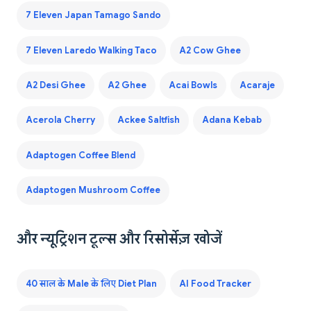
7 Eleven Japan Tamago Sando
7 Eleven Laredo Walking Taco
A2 Cow Ghee
A2 Desi Ghee
A2 Ghee
Acai Bowls
Acaraje
Acerola Cherry
Ackee Saltfish
Adana Kebab
Adaptogen Coffee Blend
Adaptogen Mushroom Coffee
और न्यूट्रिशन टूल्स और रिसोर्सेज़ खोजें
40 साल के Male के लिए Diet Plan
AI Food Tracker