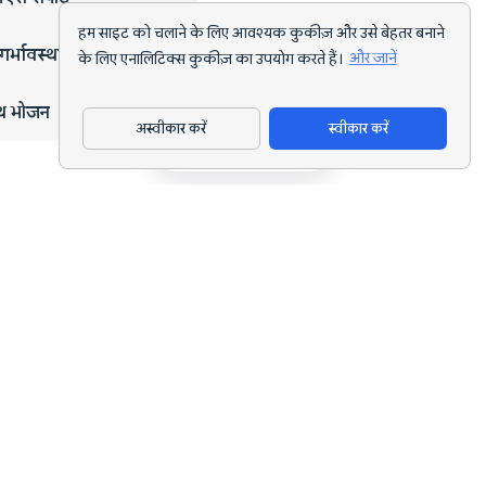
हम साइट को चलाने के लिए आवश्यक कुकीज़ और उसे बेहतर बनाने
गर्भावस्था
के लिए एनालिटिक्स कुकीज़ का उपयोग करते हैं।
और जानें
्थ भोजन
अस्वीकार करें
स्वीकार करें
ऐप डाउनलोड करें
हर लक्ष्य के लिए AI पोषण ट्रैकिंग और डाइट प्लानिंग।
support@nutriscan.app
विशेषताएँ
मील स्कैनर
डाइट प्लान