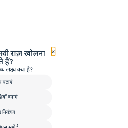
×
मयी राज़ खोलना
 हैं?
लक्ष्य क्या है?
न घटाएं
ियाँ बनाएं
 नियंत्रण
एस सपोर्ट