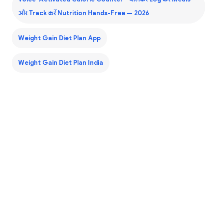
और Track करें Nutrition Hands-Free — 2026
Weight Gain Diet Plan App
Weight Gain Diet Plan India