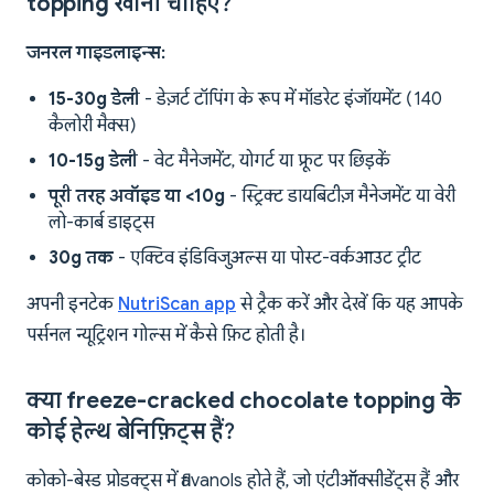
topping खानी चाहिए?
जनरल गाइडलाइन्स:
15-30g डेली
- डेज़र्ट टॉपिंग के रूप में मॉडरेट इंजॉयमेंट (140
कैलोरी मैक्स)
10-15g डेली
- वेट मैनेजमेंट, योगर्ट या फ्रूट पर छिड़कें
पूरी तरह अवॉइड या <10g
- स्ट्रिक्ट डायबिटीज़ मैनेजमेंट या वेरी
लो-कार्ब डाइट्स
30g तक
- एक्टिव इंडिविजुअल्स या पोस्ट-वर्कआउट ट्रीट
अपनी इनटेक
NutriScan app
से ट्रैक करें और देखें कि यह आपके
पर्सनल न्यूट्रिशन गोल्स में कैसे फ़िट होती है।
क्या freeze-cracked chocolate topping के
कोई हेल्थ बेनिफ़िट्स हैं?
कोको-बेस्ड प्रोडक्ट्स में flavanols होते हैं, जो एंटीऑक्सीडेंट्स हैं और