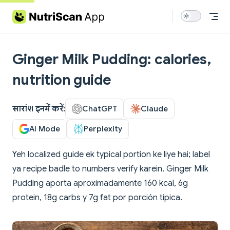
Skip to content
Ginger Milk Pudding: calories,
nutrition guide
सारांश इनमें करें:
ChatGPT
Claude
AI Mode
Perplexity
Yeh localized guide ek typical portion ke liye hai; label
ya recipe badle to numbers verify karein. Ginger Milk
Pudding aporta aproximadamente 160 kcal, 6g
protein, 18g carbs y 7g fat por porción típica.