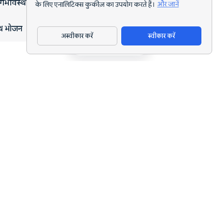
गर्भावस्था
के लिए एनालिटिक्स कुकीज़ का उपयोग करते हैं।
और जानें
्थ भोजन
अस्वीकार करें
स्वीकार करें
ऐप डाउनलोड करें
हर लक्ष्य के लिए AI पोषण ट्रैकिंग और डाइट प्लानिंग।
support@nutriscan.app
विशेषताएँ
मील स्कैनर
डाइट प्लान
AI पोषण कोच
NutriBites