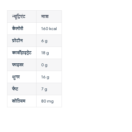
न्यूट्रिएंट
मात्रा
कैलोरी
160 kcal
प्रोटीन
6 g
कार्बोहाइड्रेट
18 g
फाइबर
0 g
शुगर
16 g
फैट
7 g
सोडियम
80 mg