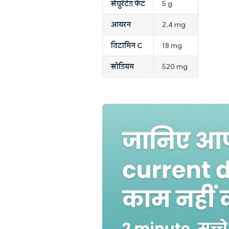
सैचुरेटेड फैट
5 g
आयरन
2.4 mg
विटामिन C
18 mg
सोडियम
520 mg