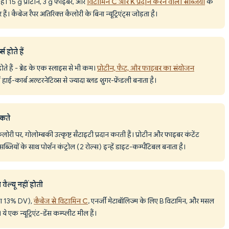
ल है। 15 g प्रोटीन, 3 g फाइबर, और
विटामिन C और K प्रदान करने वाली सब्जियों
के
हैं। कैबेज रैपर अतिरिक्त कैलोरी के बिना न्यूट्रिएंट्स जोड़ता है।
 होते हैं
ोते हैं - ब्रेड के एक स्लाइस से भी कम।
प्रोटीन, फैट, और फाइबर का संयोजन
ें हाई-कार्ब अल्टरनेटिव्स से ज्यादा ब्लड शुगर-फ्रेंडली बनाता है।
सकते
ैलोरी पर, गोलोम्बकी उत्कृष्ट सैटाइटी प्रदान करती हैं। प्रोटीन और फाइबर कंटेंट
ियों के साथ पोर्शन कंट्रोल (2 रोल्स) इन्हें डाइट-कम्पैटिबल बनाता है।
वैल्यू नहीं होती
िंग 13% DV),
कैबेज से विटामिन C
, एनर्जी मेटाबॉलिज्म के लिए B विटामिन, और मसल
 ये एक न्यूट्रिएंट-डेंस कम्प्लीट मील हैं।