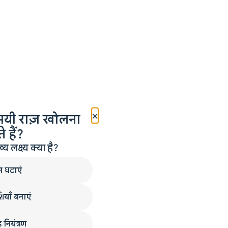
×
मयी राज़ खोलना
 हैं?
लक्ष्य क्या है?
न घटाएं
ियाँ बनाएं
 नियंत्रण