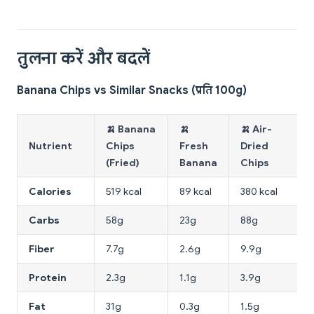
तुलना करें और बदलें
Banana Chips vs Similar Snacks (प्रति 100g)
🍌 Banana
🍌
🍌 Air-
Nutrient
Chips
Fresh
Dried
(Fried)
Banana
Chips
Calories
519 kcal
89 kcal
380 kcal
Carbs
58g
23g
88g
Fiber
7.7g
2.6g
9.9g
Protein
2.3g
1.1g
3.9g
Fat
31g
0.3g
1.5g