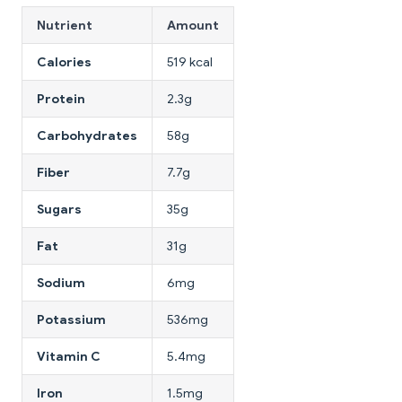
Nutrient
Amount
Calories
519 kcal
Protein
2.3g
Carbohydrates
58g
Fiber
7.7g
Sugars
35g
Fat
31g
Sodium
6mg
Potassium
536mg
Vitamin C
5.4mg
Iron
1.5mg