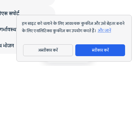
एस सपोर्ट
हम साइट को चलाने के लिए आवश्यक कुकीज़ और उसे बेहतर बनाने
गर्भावस्था
के लिए एनालिटिक्स कुकीज़ का उपयोग करते हैं।
और जानें
्थ भोजन
अस्वीकार करें
स्वीकार करें
ऐप डाउनलोड करें
हर लक्ष्य के लिए AI पोषण ट्रैकिंग और डाइट प्लानिंग।
support@nutriscan.app
विशेषताएँ
मील स्कैनर