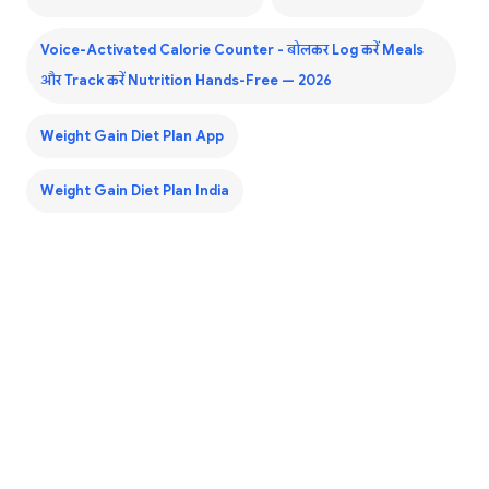
Voice-Activated Calorie Counter - बोलकर Log करें Meals
और Track करें Nutrition Hands-Free — 2026
Weight Gain Diet Plan App
Weight Gain Diet Plan India