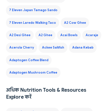
7 Eleven Japan Tamago Sando
7 Eleven Laredo Walking Taco
A2 Cow Ghee
A2 Desi Ghee
A2 Ghee
Acai Bowls
Acaraje
Acerola Cherry
Ackee Saltfish
Adana Kebab
Adaptogen Coffee Blend
Adaptogen Mushroom Coffee
अधिक Nutrition Tools & Resources
Explore करें