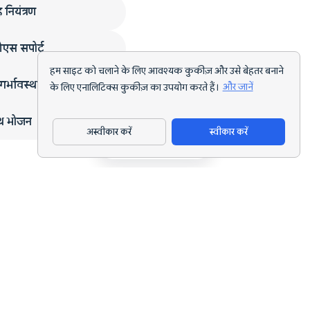
 नियंत्रण
एस सपोर्ट
हम साइट को चलाने के लिए आवश्यक कुकीज़ और उसे बेहतर बनाने
गर्भावस्था
के लिए एनालिटिक्स कुकीज़ का उपयोग करते हैं।
और जानें
्थ भोजन
अस्वीकार करें
स्वीकार करें
ऐप डाउनलोड करें
हर लक्ष्य के लिए AI पोषण ट्रैकिंग और डाइट प्लानिंग।
support@nutriscan.app
विशेषताएँ