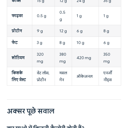
कार्ब्स
15 g
12 g
24 g
35 g
0.5
फाइबर
0.5 g
1 g
1 g
g
प्रोटीन
9 g
12 g
6 g
8 g
फैट
3 g
8 g
10 g
6 g
320
380
350
सोडियम
420 mg
mg
mg
mg
किसके
वेट लॉस,
मसल
एनर्जी
ऑकेज़नल
लिए बेस्ट
प्रोटीन
गेन
नीड्स
अक्सर पूछे सवाल