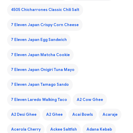
4505 Chicharrones Classic Chili Salt
7 Eleven Japan Crispy Corn Cheese
7 Eleven Japan Egg Sandwich
7 Eleven Japan Matcha Cookie
7 Eleven Japan Onigiri Tuna Mayo
7 Eleven Japan Tamago Sando
7 Eleven Laredo Walking Taco
A2 Cow Ghee
A2 Desi Ghee
A2 Ghee
Acai Bowls
Acaraje
Acerola Cherry
Ackee Saltfish
Adana Kebab