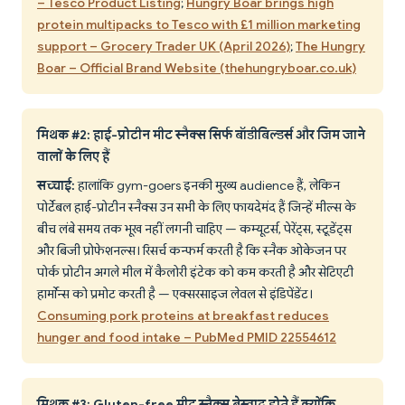
– Tesco Product Listing
;
Hungry Boar brings high
protein multipacks to Tesco with £1 million marketing
support – Grocery Trader UK (April 2026)
;
The Hungry
Boar – Official Brand Website (thehungryboar.co.uk)
मिथक #2: हाई-प्रोटीन मीट स्नैक्स सिर्फ बॉडीबिल्डर्स और जिम जाने
वालों के लिए हैं
सच्चाई:
हालांकि gym-goers इनकी मुख्य audience हैं, लेकिन
पोर्टेबल हाई-प्रोटीन स्नैक्स उन सभी के लिए फायदेमंद हैं जिन्हें मील्स के
बीच लंबे समय तक भूख नहीं लगनी चाहिए — कम्यूटर्स, पेरेंट्स, स्टूडेंट्स
और बिजी प्रोफेशनल्स। रिसर्च कन्फर्म करती है कि स्नैक ओकेजन पर
पोर्क प्रोटीन अगले मील में कैलोरी इंटेक को कम करती है और सेटिएटी
हार्मोन्स को प्रमोट करती है — एक्सरसाइज लेवल से इंडिपेंडेंट।
Consuming pork proteins at breakfast reduces
hunger and food intake – PubMed PMID 22554612
मिथक #3: Gluten-free मीट स्नैक्स बेस्वाद होते हैं क्योंकि