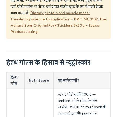
विटामिन्स, मिनरल्स और फाइबर की कमी रहेगी। यह अन्य फूड्स के साथ
हाई-प्रोटीन स्नैक या पोस्ट-वर्कआउट प्रोटीन बूस्ट के रूप में सबसे बेहतर
काम करता है।
Dietary protein and muscle mass:
translating science to application – PMC 7400132
;
The
Hungry Boar Original Pork Sticklers 5x30g – Tesco
Product Listing
हेल्थ गोल्स के हिसाब से न्यूट्रीस्कोर
हेल्थ
NutriScore
यह स्कोर क्यों?
गोल
~37 g प्रोटीन प्रति 100 g —
ambient पोर्क स्नैक के लिए
एक्सेप्शनल। Piri Piri multipack से
लगभग दोगुना और premium