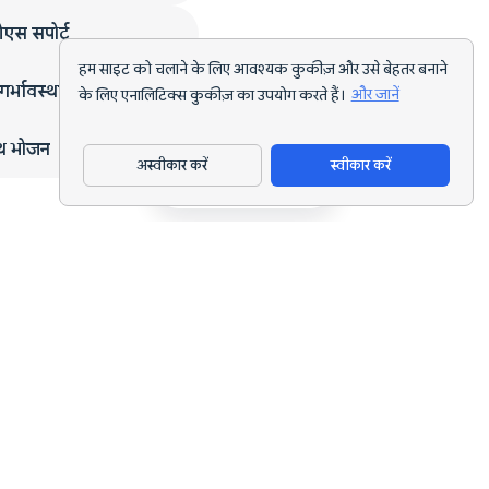
एस सपोर्ट
हम साइट को चलाने के लिए आवश्यक कुकीज़ और उसे बेहतर बनाने
गर्भावस्था
के लिए एनालिटिक्स कुकीज़ का उपयोग करते हैं।
और जानें
्थ भोजन
अस्वीकार करें
स्वीकार करें
ऐप डाउनलोड करें
हर लक्ष्य के लिए AI पोषण ट्रैकिंग और डाइट प्लानिंग।
support@nutriscan.app
विशेषताएँ
मील स्कैनर