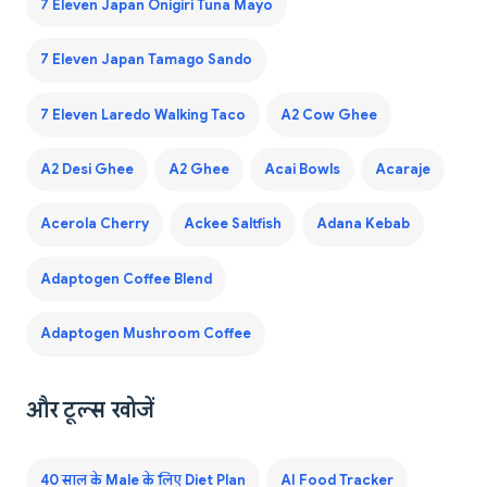
7 Eleven Japan Onigiri Tuna Mayo
7 Eleven Japan Tamago Sando
7 Eleven Laredo Walking Taco
A2 Cow Ghee
A2 Desi Ghee
A2 Ghee
Acai Bowls
Acaraje
Acerola Cherry
Ackee Saltfish
Adana Kebab
Adaptogen Coffee Blend
Adaptogen Mushroom Coffee
और टूल्स खोजें
40 साल के Male के लिए Diet Plan
AI Food Tracker