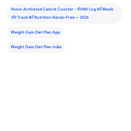
Voice-Activated Calorie Counter - बोलकर Log करें Meals
और Track करें Nutrition Hands-Free — 2026
Weight Gain Diet Plan App
Weight Gain Diet Plan India