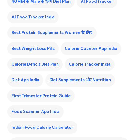
40 साल के Male के लिए Diet Plan
AI Food Tracker
AI Food Tracker India
Best Protein Supplements Women के लिए
Best Weight Loss Pills
Calorie Counter App India
Calorie Deficit Diet Plan
Calorie Tracker India
Diet App India
Diet Supplements और Nutrition
First Trimester Protein Guide
Food Scanner App India
Indian Food Calorie Calculator