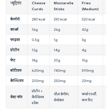
न्यूट्रिएंट
Cheese
Mozzarella
Fries
Nu
Curds
Sticks
(Medium)
(5
कैलोरी
280 kcal
330 kcal
320 kcal
230
कार्ब्स
16g
26g
42g
13
फाइबर
0.5g
1g
3g
0g
प्रोटीन
12g
14g
4g
14
फैट
18g
20g
15g
13
सोडियम
620mg
740mg
590mg
53
कैल्शियम
200mg
250mg
20mg
15
प्रोटीन +
बेस्
चीज़ क्रेविंग,
कार्ब एनर्जी,
बेस्ट फॉर
कैल्शियम
प्रो
शेयरेबल
कम फैट
स्नैक
कैल