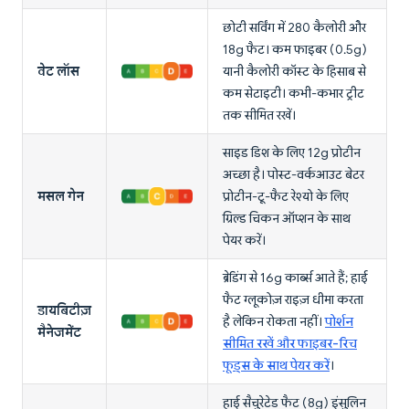
छोटी सर्विंग में 280 कैलोरी और
18g फैट। कम फाइबर (0.5g)
वेट लॉस
यानी कैलोरी कॉस्ट के हिसाब से
कम सेटाइटी। कभी-कभार ट्रीट
तक सीमित रखें।
साइड डिश के लिए 12g प्रोटीन
अच्छा है। पोस्ट-वर्कआउट बेटर
मसल गेन
प्रोटीन-टू-फैट रेश्यो के लिए
ग्रिल्ड चिकन ऑप्शन के साथ
पेयर करें।
ब्रेडिंग से 16g कार्ब्स आते हैं; हाई
फैट ग्लूकोज़ राइज़ धीमा करता
डायबिटीज़
है लेकिन रोकता नहीं।
पोर्शन
मैनेजमेंट
सीमित रखें और फाइबर-रिच
फूड्स के साथ पेयर करें
।
हाई सैचुरेटेड फैट (8g) इंसुलिन