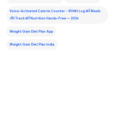
Voice-Activated Calorie Counter - बोलकर Log करें Meals
और Track करें Nutrition Hands-Free — 2026
Weight Gain Diet Plan App
Weight Gain Diet Plan India