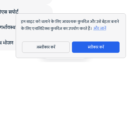
एस सपोर्ट
हम साइट को चलाने के लिए आवश्यक कुकीज़ और उसे बेहतर बनाने
गर्भावस्था
के लिए एनालिटिक्स कुकीज़ का उपयोग करते हैं।
और जानें
्थ भोजन
अस्वीकार करें
स्वीकार करें
ऐप डाउनलोड करें
हर लक्ष्य के लिए AI पोषण ट्रैकिंग और डाइट प्लानिंग।
support@nutriscan.app
विशेषताएँ
मील स्कैनर