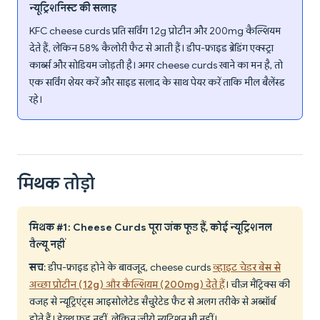
न्यूट्रिशनिस्ट की सलाह
KFC cheese curds प्रति सर्विंग 12g प्रोटीन और 200mg कैल्शियम
देते हैं, लेकिन 58% कैलोरी फैट से आती हैं। डीप-फ्राइड ब्रेडिंग एक्स्ट्रा
कार्ब्स और सोडियम जोड़ती है। अगर cheese curds खाने का मन है, तो
एक सर्विंग शेयर करें और साइड सलाद के साथ पेयर करें ताकि मील बैलेंस्ड
रहे।
मिथक तोड़ो
मिथक #1: Cheese Curds पूरा जंक फूड हैं, कोई न्यूट्रिशनल
वैल्यू नहीं
सच
: डीप-फ्राइड होने के बावजूद, cheese curds
व्हाइट चेडर बेस से
अच्छा प्रोटीन (12g) और कैल्शियम (200mg) देते हैं
। चीज़ मैट्रिक्स की
वजह से न्यूट्रिएंट्स आइसोलेटेड सैचुरेटेड फैट से अलग तरीके से अब्सॉर्ब
होते हैं। हेल्थ फूड नहीं, लेकिन ज़ीरो न्यूट्रिशन भी नहीं।