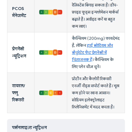
रेज़िस्टेंस बिगाड़ सकता है। डीप-
PCOS
फ्राइड फूड्स इन्फ्लेमेशन मार्कर्स
मैनेजमेंट
बढ़ाते हैं। अवॉइड करें या बहुत
कम खाएं।
कैल्शियम (200mg) फायदेमंद
है, लेकिन
हाई सोडियम और
प्रेगनेंसी
सैचुरेटेड फैट प्रेगनेंसी में
न्यूट्रिशन
चिंताजनक हैं
। कैल्शियम के
लिए प्लेन चीज़ चुनें।
प्रोटीन और कैलोरी रिकवरी
वायरल/
एनर्जी नीड्स सपोर्ट करते हैं। भूख
फ्लू
कम होने पर खाना आसान।
रिकवरी
सोडियम इलेक्ट्रोलाइट
रिप्लेनिशमेंट में मदद करता है।
पर्सनलाइज़्ड न्यूट्रिशन