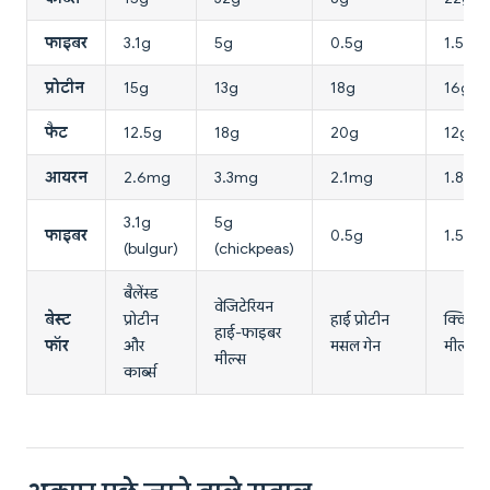
फाइबर
3.1g
5g
0.5g
1.5g
प्रोटीन
15g
13g
18g
16g
फैट
12.5g
18g
20g
12g
आयरन
2.6mg
3.3mg
2.1mg
1.8mg
3.1g
5g
फाइबर
0.5g
1.5g
(bulgur)
(chickpeas)
बैलेंस्ड
वेजिटेरियन
बेस्ट
प्रोटीन
हाई प्रोटीन
क्विक प
हाई-फाइबर
फॉर
और
मसल गेन
मील्स
मील्स
कार्ब्स