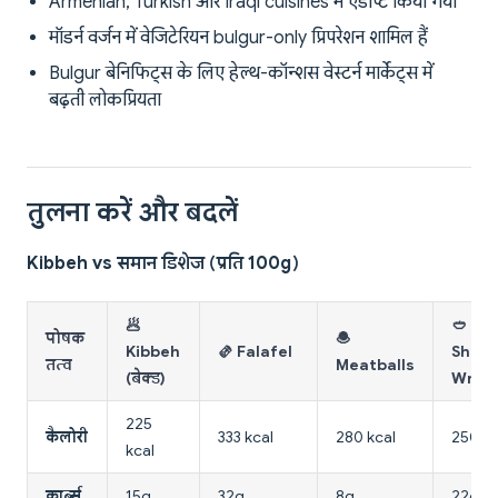
Armenian, Turkish और Iraqi cuisines में एडाप्ट किया गया
मॉडर्न वर्जन में वेजिटेरियन bulgur-only प्रिपरेशन शामिल हैं
Bulgur बेनिफिट्स के लिए हेल्थ-कॉन्शस वेस्टर्न मार्केट्स में
बढ़ती लोकप्रियता
तुलना करें और बदलें
Kibbeh vs समान डिशेज (प्रति 100g)
🥟
🥙
पोषक
🧆
Kibbeh
🫔 Falafel
Shaw
तत्व
Meatballs
(बेक्ड)
Wrap
225
कैलोरी
333 kcal
280 kcal
250 kc
kcal
कार्ब्स
15g
32g
8g
22g