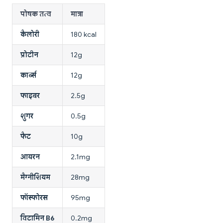
पोषक तत्व
मात्रा
कैलोरी
180 kcal
प्रोटीन
12g
कार्ब्स
12g
फाइबर
2.5g
शुगर
0.5g
फैट
10g
आयरन
2.1mg
मैग्नीशियम
28mg
फॉस्फोरस
95mg
विटामिन B6
0.2mg