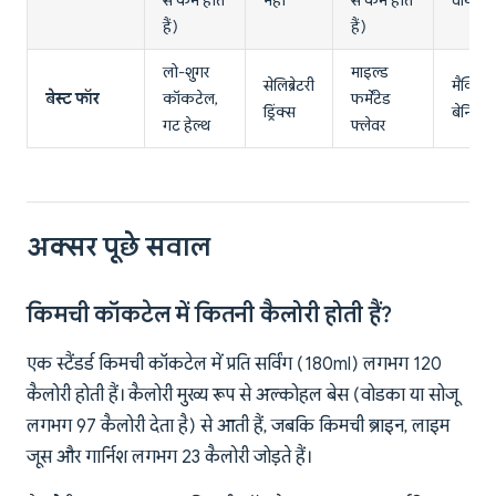
से कम होते
नहीं
से कम होते
वायबिल
हैं)
हैं)
लो-शुगर
माइल्ड
सेलिब्रेटरी
मैक्सिम
बेस्ट फॉर
कॉकटेल,
फर्मेंटेड
ड्रिंक्स
बेनिफि
गट हेल्थ
फ्लेवर
अक्सर पूछे सवाल
किमची कॉकटेल में कितनी कैलोरी होती हैं?
एक स्टैंडर्ड किमची कॉकटेल में प्रति सर्विंग (180ml) लगभग 120
कैलोरी होती हैं। कैलोरी मुख्य रूप से अल्कोहल बेस (वोडका या सोजू
लगभग 97 कैलोरी देता है) से आती हैं, जबकि किमची ब्राइन, लाइम
जूस और गार्निश लगभग 23 कैलोरी जोड़ते हैं।