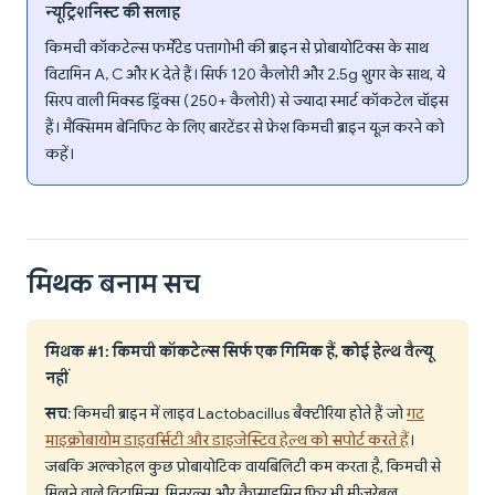
न्यूट्रिशनिस्ट की सलाह
किमची कॉकटेल्स फर्मेंटेड पत्तागोभी की ब्राइन से प्रोबायोटिक्स के साथ
विटामिन A, C और K देते हैं। सिर्फ 120 कैलोरी और 2.5g शुगर के साथ, ये
सिरप वाली मिक्स्ड ड्रिंक्स (250+ कैलोरी) से ज्यादा स्मार्ट कॉकटेल चॉइस
हैं। मैक्सिमम बेनिफिट के लिए बारटेंडर से फ्रेश किमची ब्राइन यूज़ करने को
कहें।
मिथक बनाम सच
मिथक #1: किमची कॉकटेल्स सिर्फ एक गिमिक हैं, कोई हेल्थ वैल्यू
नहीं
सच
: किमची ब्राइन में लाइव Lactobacillus बैक्टीरिया होते हैं जो
गट
माइक्रोबायोम डाइवर्सिटी और डाइजेस्टिव हेल्थ को सपोर्ट करते हैं
।
जबकि अल्कोहल कुछ प्रोबायोटिक वायबिलिटी कम करता है, किमची से
मिलने वाले विटामिन्स, मिनरल्स और कैप्साइसिन फिर भी मीजरेबल