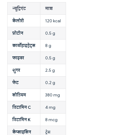
न्यूट्रिएंट
मात्रा
कैलोरी
120 kcal
प्रोटीन
0.5 g
कार्बोहाइड्रेट्स
8 g
फाइबर
0.5 g
शुगर
2.5 g
फैट
0.2 g
सोडियम
380 mg
विटामिन C
4 mg
विटामिन K
8 mcg
कैप्साइसिन
ट्रेस