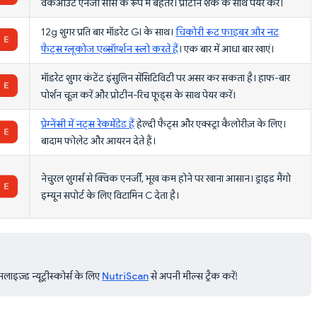
वर्कआउट एनर्जी सोर्स के रूप में बेहतर। प्रोटीन शेक के साथ पेयर करें।
12g शुगर प्रति बार मॉडरेट GI के साथ।
चिकोरी रूट फाइबर और नट
फैट्स ग्लूकोज एब्सॉर्प्शन स्लो करते हैं
। एक बार में आधा बार खाएं।
मॉडरेट शुगर कंटेंट इंसुलिन सेंसिटिविटी पर असर कर सकता है। हाफ-बार
पोर्शन चूज़ करें और प्रोटीन-रिच फूड्स के साथ पेयर करें।
प्रेग्नेंसी में नट्स रेकमेंडेड हैं
हेल्दी फैट्स और एक्स्ट्रा कैलोरीज़ के लिए।
बादाम फोलेट और आयरन देते हैं।
नेचुरल शुगर्स से क्विक एनर्जी, भूख कम होने पर खाना आसान। ड्राइड मैंगो
इम्यून सपोर्ट के लिए विटामिन C देता है।
ाइज़्ड न्यूट्रीस्कोर्स के लिए
NutriScan
से अपनी मील्स ट्रैक करें!