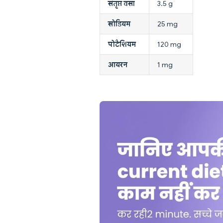
संतृप्त वसा
3.5 g
सोडियम
25 mg
पोटैशियम
120 mg
आयरन
1 mg