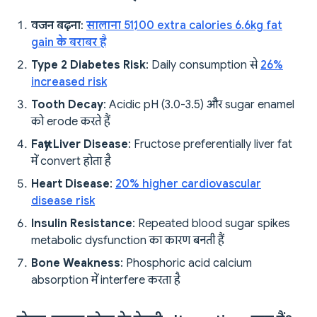
वजन बढ़ना
:
सालाना 51,100 extra calories 6.6kg fat
gain के बराबर है
Type 2 Diabetes Risk
: Daily consumption से
26%
increased risk
Tooth Decay
: Acidic pH (3.0-3.5) और sugar enamel
को erode करते हैं
Fatty Liver Disease
: Fructose preferentially liver fat
में convert होता है
Heart Disease
:
20% higher cardiovascular
disease risk
Insulin Resistance
: Repeated blood sugar spikes
metabolic dysfunction का कारण बनती हैं
Bone Weakness
: Phosphoric acid calcium
absorption में interfere करता है