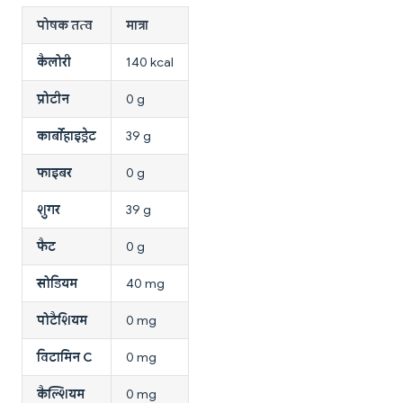
पोषक तत्व
मात्रा
कैलोरी
140 kcal
प्रोटीन
0 g
कार्बोहाइड्रेट
39 g
फाइबर
0 g
शुगर
39 g
फैट
0 g
सोडियम
40 mg
पोटैशियम
0 mg
विटामिन C
0 mg
कैल्शियम
0 mg