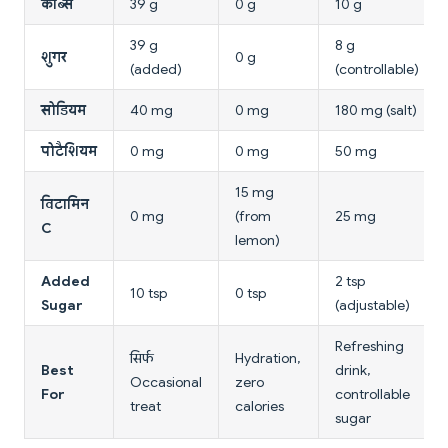
कार्ब्स
39 g
0 g
10 g
39 g
8 g
शुगर
0 g
(added)
(controllable)
सोडियम
40 mg
0 mg
180 mg (salt)
पोटैशियम
0 mg
0 mg
50 mg
15 mg
विटामिन
0 mg
(from
25 mg
C
lemon)
Added
2 tsp
10 tsp
0 tsp
Sugar
(adjustable)
Refreshing
सिर्फ
Hydration,
Best
drink,
Occasional
zero
For
controllable
treat
calories
sugar