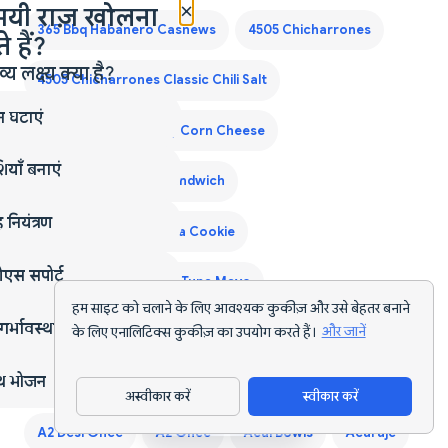
×
मयी राज़ खोलना
365 Bbq Habanero Cashews
4505 Chicharrones
 हैं?
लक्ष्य क्या है?
4505 Chicharrones Classic Chili Salt
न घटाएं
7 Eleven Japan Crispy Corn Cheese
ियाँ बनाएं
7 Eleven Japan Egg Sandwich
 नियंत्रण
7 Eleven Japan Matcha Cookie
एस सपोर्ट
7 Eleven Japan Onigiri Tuna Mayo
हम साइट को चलाने के लिए आवश्यक कुकीज़ और उसे बेहतर बनाने
गर्भावस्था
के लिए एनालिटिक्स कुकीज़ का उपयोग करते हैं।
और जानें
7 Eleven Japan Tamago Sando
्थ भोजन
7 Eleven Laredo Walking Taco
A2 Cow Ghee
अस्वीकार करें
स्वीकार करें
ऐप डाउनलोड करें
A2 Desi Ghee
A2 Ghee
Acai Bowls
Acaraje