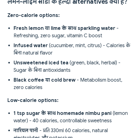
लेमन-लाइम सोडा के हेल्दी alternatives क्या हैं?
Zero-calorie options:
Fresh lemon या lime के साथ sparkling water
-
Refreshing, zero sugar, vitamin C boost
Infused water
(cucumber, mint, citrus) - Calories के
बिना natural flavor
Unsweetened iced tea
(green, black, herbal) -
Sugar के बिना antioxidants
Black coffee या cold brew
- Metabolism boost,
zero calories
Low-calorie options:
1 tsp sugar के साथ homemade nimbu pani
(lemon
water) - 40 calories, controllable sweetness
नारियल पानी
- प्रति 330ml 60 calories, natural