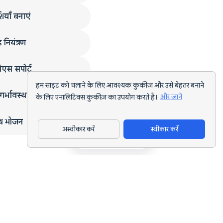
ियाँ बनाएं
 नियंत्रण
एस सपोर्ट
हम साइट को चलाने के लिए आवश्यक कुकीज़ और उसे बेहतर बनाने
गर्भावस्था
के लिए एनालिटिक्स कुकीज़ का उपयोग करते हैं।
और जानें
्थ भोजन
अस्वीकार करें
स्वीकार करें
ऐप डाउनलोड करें
हर लक्ष्य के लिए AI पोषण ट्रैकिंग और डाइट प्लानिंग।
support@nutriscan.app