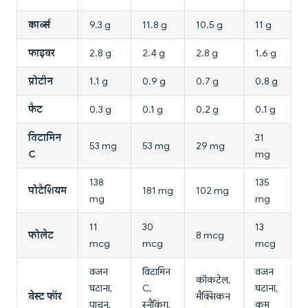
कार्ब्स
9.3 g
11.8 g
10.5 g
11 g
फाइबर
2.8 g
2.4 g
2.8 g
1.6 g
प्रोटीन
1.1 g
0.9 g
0.7 g
0.8 g
फैट
0.3 g
0.1 g
0.2 g
0.1 g
विटामिन
31
53 mg
53 mg
29 mg
C
mg
138
135
पोटैशियम
181 mg
102 mg
mg
mg
11
30
13
फोलेट
8 mcg
mcg
mcg
mcg
वजन
विटामिन
वजन
कॉकटेल,
घटाना,
C,
घटाना,
बेस्ट फॉर
मैक्सिकन
पाचन,
स्नैकिंग,
कम