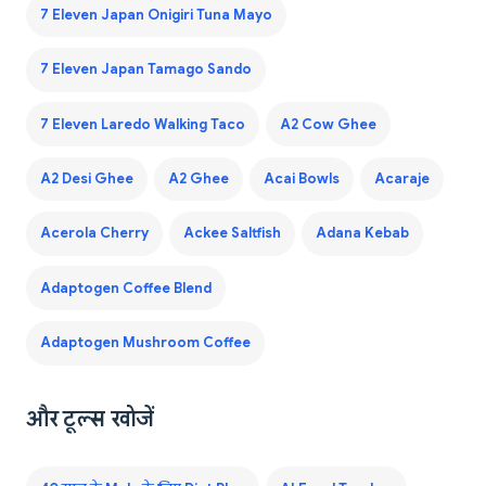
7 Eleven Japan Onigiri Tuna Mayo
7 Eleven Japan Tamago Sando
7 Eleven Laredo Walking Taco
A2 Cow Ghee
A2 Desi Ghee
A2 Ghee
Acai Bowls
Acaraje
Acerola Cherry
Ackee Saltfish
Adana Kebab
Adaptogen Coffee Blend
Adaptogen Mushroom Coffee
और टूल्स खोजें