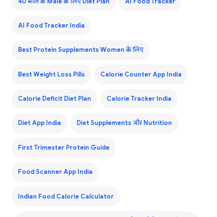
40 साल के Male के लिए Diet Plan
AI Food Tracker
AI Food Tracker India
Best Protein Supplements Women के लिए
Best Weight Loss Pills
Calorie Counter App India
Calorie Deficit Diet Plan
Calorie Tracker India
Diet App India
Diet Supplements और Nutrition
First Trimester Protein Guide
Food Scanner App India
Indian Food Calorie Calculator