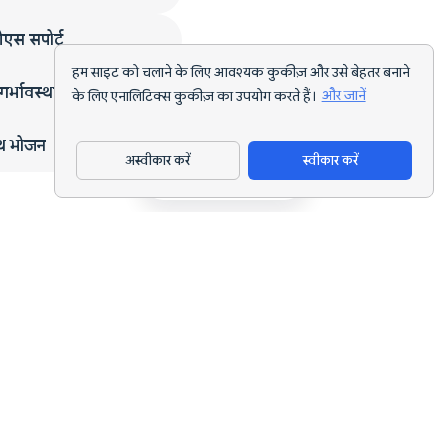
एस सपोर्ट
हम साइट को चलाने के लिए आवश्यक कुकीज़ और उसे बेहतर बनाने
गर्भावस्था
के लिए एनालिटिक्स कुकीज़ का उपयोग करते हैं।
और जानें
्थ भोजन
अस्वीकार करें
स्वीकार करें
ऐप डाउनलोड करें
हर लक्ष्य के लिए AI पोषण ट्रैकिंग और डाइट प्लानिंग।
support@nutriscan.app
विशेषताएँ
मील स्कैनर