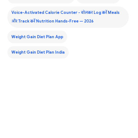
Voice-Activated Calorie Counter - बोलकर Log करें Meals
और Track करें Nutrition Hands-Free — 2026
Weight Gain Diet Plan App
Weight Gain Diet Plan India