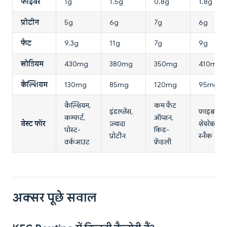
फाइबर
1g
1.5g
0.8g
1.8g
प्रोटीन
5g
6g
7g
6g
फैट
9.3g
11g
7g
9g
सोडियम
430mg
380mg
350mg
410mg
कैल्शियम
130mg
85mg
120mg
95mg
कैल्शियम,
कम फैट
इंडल्जेंस,
फाइबर,
कम्फर्ट,
ऑप्शन,
बेस्ट फॉर
ज़्यादा
शेयरेबल
पोस्ट-
किड-
प्रोटीन
स्नैक
वर्कआउट
फ्रेंडली
अक्सर पूछे सवाल