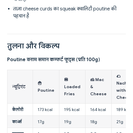
ताज़ा cheese curds का squeak क्वालिटी poutine की
पहचान है
तुलना और विकल्प
Poutine बनाम समान कम्फर्ट फूड्स (प्रति 100g)
🌮
🍔
🧀 Mac
🍟
Nachos
न्यूट्रिएंट
Loaded
&
Poutine
with
Fries
Cheese
Cheese
कैलोरी
173 kcal
195 kcal
164 kcal
189 kcal
कार्ब्स
17g
19g
18g
21g