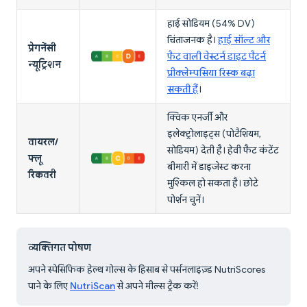
हाई सोडियम (54% DV)
चिंताजनक है।
हाई सॉल्ट और
प्रेगनेंसी
फैट वाली वेस्टर्न डाइट पैटर्न
न्यूट्रिशन
प्रीक्लेम्पसिया रिस्क बढ़ा
सकती हैं
।
क्विक एनर्जी और
इलेक्ट्रोलाइट्स (पोटैशियम,
वायरल/
सोडियम) देती है। हेवी फैट कंटेंट
फ्लू
बीमारी में डाइजेस्ट करना
रिकवरी
मुश्किल हो सकता है। छोटे
पोर्शन चुनें।
व्यक्तिगत पोषण
अपने स्पेसिफिक हेल्थ गोल्स के हिसाब से पर्सनलाइज़्ड NutriScores
पाने के लिए
NutriScan
से अपने मील्स ट्रैक करें!