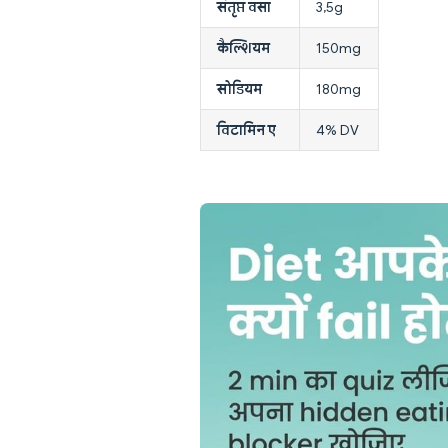
संतृप्त वसा
3,5g
कैल्शियम
150mg
सोडियम
180mg
विटामिन ए
4% DV