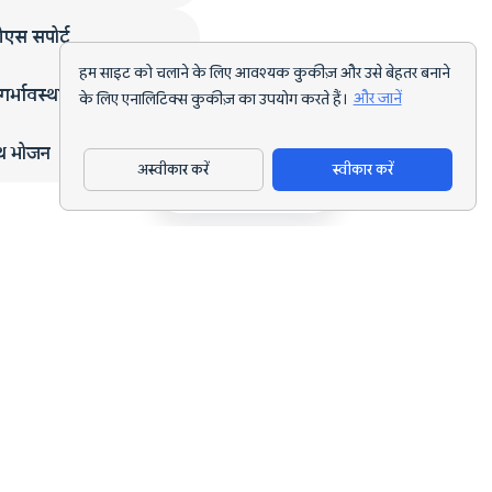
एस सपोर्ट
हम साइट को चलाने के लिए आवश्यक कुकीज़ और उसे बेहतर बनाने
गर्भावस्था
के लिए एनालिटिक्स कुकीज़ का उपयोग करते हैं।
और जानें
्थ भोजन
अस्वीकार करें
स्वीकार करें
ऐप डाउनलोड करें
हर लक्ष्य के लिए AI पोषण ट्रैकिंग और डाइट प्लानिंग।
support@nutriscan.app
विशेषताएँ
मील स्कैनर