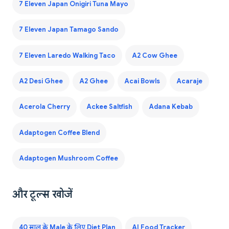
7 Eleven Japan Onigiri Tuna Mayo
7 Eleven Japan Tamago Sando
7 Eleven Laredo Walking Taco
A2 Cow Ghee
A2 Desi Ghee
A2 Ghee
Acai Bowls
Acaraje
Acerola Cherry
Ackee Saltfish
Adana Kebab
Adaptogen Coffee Blend
Adaptogen Mushroom Coffee
और टूल्स खोजें
40 साल के Male के लिए Diet Plan
AI Food Tracker