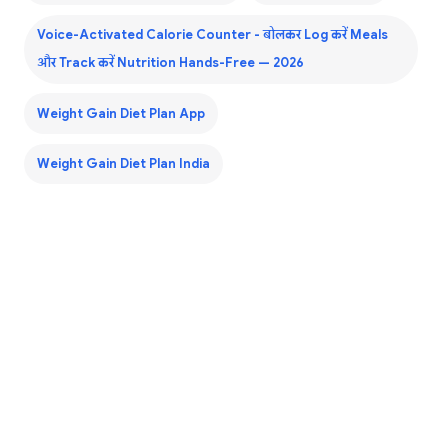
Voice-Activated Calorie Counter - बोलकर Log करें Meals
और Track करें Nutrition Hands-Free — 2026
Weight Gain Diet Plan App
Weight Gain Diet Plan India