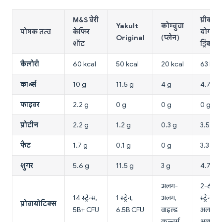
M&S बेरी
ग्रीक
Yakult
कोम्बुचा
पोषक तत्व
केफिर
योगर्ट
Original
(प्लेन)
शॉट
ड्रिंक
कैलोरी
60 kcal
50 kcal
20 kcal
63 kca
कार्ब्स
10 g
11.5 g
4 g
4.7 g
फाइबर
2.2 g
0 g
0 g
0 g
प्रोटीन
2.2 g
1.2 g
0.3 g
3.5 g
फैट
1.7 g
0.1 g
0 g
3.3 g
शुगर
5.6 g
11.5 g
3 g
4.7 g
अलग-
2-6
14 स्ट्रेन्स,
1 स्ट्रेन,
अलग,
स्ट्रेन्स,
प्रोबायोटिक्स
5B+ CFU
6.5B CFU
वाइल्ड
अलग-
कल्चर्स
अलग