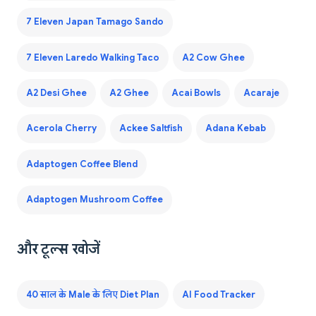
7 Eleven Japan Tamago Sando
7 Eleven Laredo Walking Taco
A2 Cow Ghee
A2 Desi Ghee
A2 Ghee
Acai Bowls
Acaraje
Acerola Cherry
Ackee Saltfish
Adana Kebab
Adaptogen Coffee Blend
Adaptogen Mushroom Coffee
और टूल्स खोजें
40 साल के Male के लिए Diet Plan
AI Food Tracker