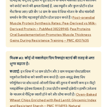
रैंडमाइज्ड कंट्रोल्ड ट्रायल में दूध प्रोटीन के समान मांसपेशी प्रोटीन संश्लेषण
को सपोर्ट करने की क्षमता दिखाई है, जब ल्यूसीन और कुल प्रोटीन डोज़
मैच किया जाए। प्रति बैग 14 ग्राम के साथ ये चिप्स भोजन के बीच मांसपेशी
समर्थन के लिए महत्वपूर्ण प्रोटीन डोज़ प्रदान करते हैं।
Post-prandial
Muscle Protein Synthesis Rates: Pea-Derived vs Milk-
Derived Protein – PubMed 38228945
;
Pea Proteins
Oral Supplementation Promotes Muscle Thickness
Gains During Resistance Training – PMC 4307635
मिथक #3: कोई भी मसालेदार चिप रिफाइंड स्टार्च की वजह से ब्लड
शुगर बढ़ाता है।
सच्चाई:
इन चिप्स में 14 ग्राम प्रोटीन और 3 ग्राम फाइबर पोस्टप्रांडियल
ग्लूकोज रिस्पॉन्स को काफी कम करते हैं। दाल-समृद्ध बेक्ड चिप
फॉर्मुलेशन पर शोध स्टार्च-ओनली चिप्स की तुलना में काफी कम इन-विट्रो
ग्लाइसेमिक इंडेक्स दिखाता है। उच्च प्रोटीन सामग्री इंक्रेटिन हार्मोन उत्तेजना
के माध्यम से गैस्ट्रिक खाली होने को और धीमा करती है।
Oven-Baked
Wheat Chips Enriched with Red Lentil: Glycemic Index
and Resistant Starch – PMC 9114193
;
Natural