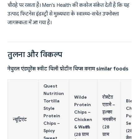
चौराहे पर रखता है। Men's Health की कवरेज संकेत देती है कि यह
उत्पाद फिटनेस इंडस्ट्री से मुख्यधारा के स्वास्थ्य-सचेत उपभोक्ता
जागरूकता में आ गया है।
तुलना और विकल्प
नेचुरल एंड्यूरेंस स्वीट चिली प्रोटीन चिप्स बनाम similar foods
Quest
Nutrition
Wilde
रोस्टेड
Tortilla
Biena
Protein
एडामे –
Style
Chick
Chips –
हल्का
Protein
Puffs 
न्यूट्रिएंट
Chicken
नमकीन
Chips –
Sea S
& Waffles
(28
Spicy
(28 ग्रा
(28 ग्राम
ग्राम
Sweet
बैग)