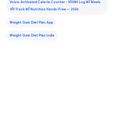
Voice-Activated Calorie Counter - बोलकर Log करें Meals
और Track करें Nutrition Hands-Free — 2026
Weight Gain Diet Plan App
Weight Gain Diet Plan India