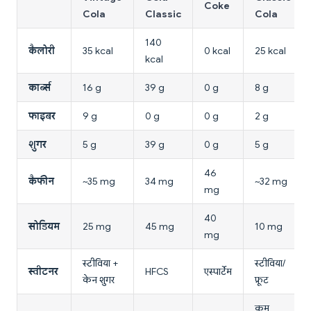
Coke
Cola
Classic
Cola
140
कैलोरी
35 kcal
0 kcal
25 kcal
kcal
कार्ब्स
16 g
39 g
0 g
8 g
फाइबर
9 g
0 g
0 g
2 g
शुगर
5 g
39 g
0 g
5 g
46
कैफीन
~35 mg
34 mg
~32 mg
mg
40
सोडियम
25 mg
45 mg
10 mg
mg
स्टीविया +
स्टीविया/
स्वीटनर
HFCS
एस्पार्टेम
केन शुगर
फ्रूट
कम