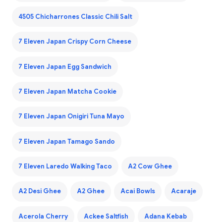
4505 Chicharrones Classic Chili Salt
7 Eleven Japan Crispy Corn Cheese
7 Eleven Japan Egg Sandwich
7 Eleven Japan Matcha Cookie
7 Eleven Japan Onigiri Tuna Mayo
7 Eleven Japan Tamago Sando
7 Eleven Laredo Walking Taco
A2 Cow Ghee
A2 Desi Ghee
A2 Ghee
Acai Bowls
Acaraje
Acerola Cherry
Ackee Saltfish
Adana Kebab