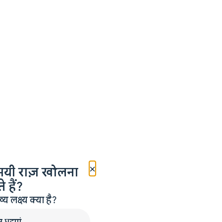
×
मयी राज़ खोलना
 हैं?
लक्ष्य क्या है?
न घटाएं