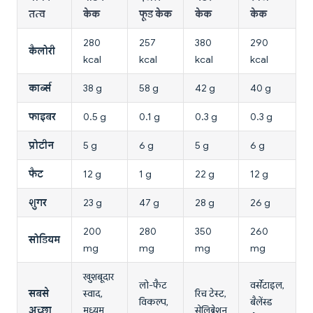
तत्व
केक
फूड केक
केक
केक
280
257
380
290
कैलोरी
kcal
kcal
kcal
kcal
कार्ब्स
38 g
58 g
42 g
40 g
फाइबर
0.5 g
0.1 g
0.3 g
0.3 g
प्रोटीन
5 g
6 g
5 g
6 g
फैट
12 g
1 g
22 g
12 g
शुगर
23 g
47 g
28 g
26 g
200
280
350
260
सोडियम
mg
mg
mg
mg
खुशबूदार
लो-फैट
वर्सेटाइल,
सबसे
स्वाद,
रिच टेस्ट,
विकल्प,
बैलेंस्ड
अच्छा
मध्यम
सेलिब्रेशन