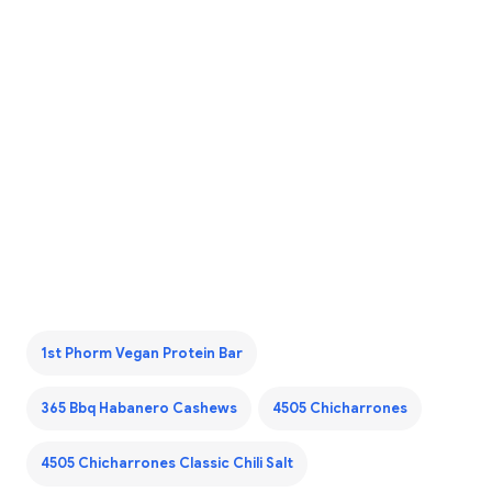
1st Phorm Vegan Protein Bar
365 Bbq Habanero Cashews
4505 Chicharrones
4505 Chicharrones Classic Chili Salt