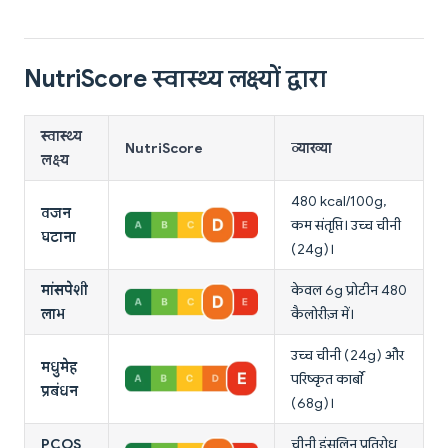
NutriScore स्वास्थ्य लक्ष्यों द्वारा
स्वास्थ्य
NutriScore
व्याख्या
लक्ष्य
480 kcal/100g,
वजन
कम संतृप्ति। उच्च चीनी
घटाना
(24g)।
मांसपेशी
केवल 6g प्रोटीन 480
लाभ
कैलोरीज़ में।
उच्च चीनी (24g) और
मधुमेह
परिष्कृत कार्बो
प्रबंधन
(68g)।
PCOS
चीनी इंसुलिन प्रतिरोध