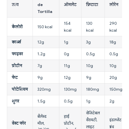
तत्व
de
ऑमलेट
फ्रिटाटा
लोरेन
Tortilla
154
130
290
कैलोरी
150 kcal
kcal
kcal
kcal
कार्ब्स
12g
1g
3g
18g
फाइबर
1.2g
0g
0.5g
0.5g
प्रोटीन
7g
11g
10g
10g
फैट
9g
12g
9g
20g
पोटैशियम
320mg
130mg
180mg
150mg
शुगर
1.5g
0.5g
1g
2g
वेजिटेबल
बैलेंस्ड
हाई
वैरायटी,
इंडल्जेंट
बेस्ट फॉर
मील,
प्रोटीन,
लाइट
ब्रंच