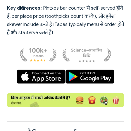
Key differences:
Pintxos bar counter से self-served होते
हैं, per piece price (toothpicks count करके), और हमेशा
skewer include करते हैं। Tapas typically menu से order होते
हैं और staff serve करते हैं।