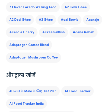
7 Eleven Laredo Walking Taco
A2 Cow Ghee
A2 Desi Ghee
A2 Ghee
Acai Bowls
Acaraje
Acerola Cherry
Ackee Saltfish
Adana Kebab
Adaptogen Coffee Blend
Adaptogen Mushroom Coffee
और टूल्स खोजें
40 साल के Male के लिए Diet Plan
AI Food Tracker
AI Food Tracker India