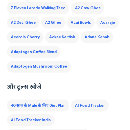
7 Eleven Laredo Walking Taco
A2 Cow Ghee
A2 Desi Ghee
A2 Ghee
Acai Bowls
Acaraje
Acerola Cherry
Ackee Saltfish
Adana Kebab
Adaptogen Coffee Blend
Adaptogen Mushroom Coffee
और टूल्स खोजें
40 साल के Male के लिए Diet Plan
AI Food Tracker
AI Food Tracker India