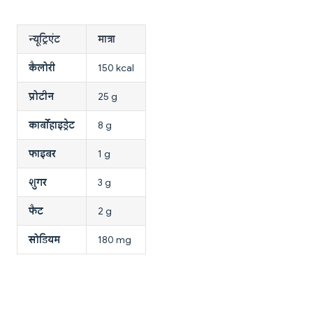
न्यूट्रिएंट
मात्रा
कैलोरी
150 kcal
प्रोटीन
25 g
कार्बोहाइड्रेट
8 g
फाइबर
1 g
शुगर
3 g
फैट
2 g
सोडियम
180 mg