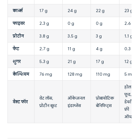
कार्ब्स
17 g
24 g
22 g
23 g
फाइबर
2.3 g
0 g
0 g
2.6 g
प्रोटीन
3.8 g
3.5 g
3 g
1.1 g
फैट
2.7 g
11 g
4 g
0.3 g
शुगर
5.3 g
21 g
17 g
12 g
कैल्शियम
76 mg
128 mg
110 mg
5 mg
होल-
फूड,
वेट लॉस,
ऑकेज़नल
प्रोबायोटिक
बेस्ट फॉर
डेयरी-
प्रोटीन बूस्ट
इंडल्जेंस
बेनिफिट्स
फ्री
ऑप्शन