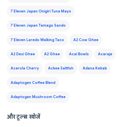
7 Eleven Japan Onigiri Tuna Mayo
7 Eleven Japan Tamago Sando
7 Eleven Laredo Walking Taco
A2 Cow Ghee
A2 Desi Ghee
A2 Ghee
Acai Bowls
Acaraje
Acerola Cherry
Ackee Saltfish
Adana Kebab
Adaptogen Coffee Blend
Adaptogen Mushroom Coffee
और टूल्स खोजें