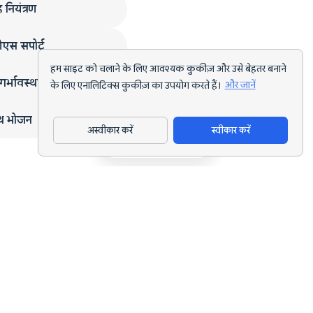
 नियंत्रण
एस सपोर्ट
हम साइट को चलाने के लिए आवश्यक कुकीज़ और उसे बेहतर बनाने
गर्भावस्था
के लिए एनालिटिक्स कुकीज़ का उपयोग करते हैं।
और जानें
्थ भोजन
अस्वीकार करें
स्वीकार करें
ऐप डाउनलोड करें
हर लक्ष्य के लिए AI पोषण ट्रैकिंग और डाइट प्लानिंग।
support@nutriscan.app
विशेषताएँ