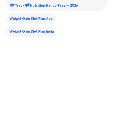
और Track करें Nutrition Hands-Free — 2026
Weight Gain Diet Plan App
Weight Gain Diet Plan India