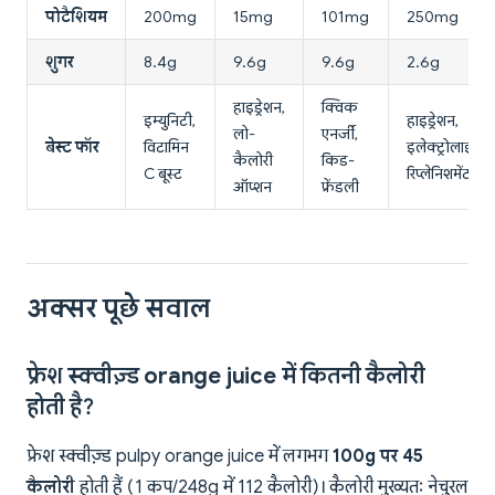
पोटैशियम
200mg
15mg
101mg
250mg
शुगर
8.4g
9.6g
9.6g
2.6g
हाइड्रेशन,
क्विक
इम्युनिटी,
हाइड्रेशन,
लो-
एनर्जी,
बेस्ट फॉर
विटामिन
इलेक्ट्रोलाइट
कैलोरी
किड-
C बूस्ट
रिप्लेनिशमेंट
ऑप्शन
फ्रेंडली
अक्सर पूछे सवाल
फ्रेश स्क्वीज़्ड orange juice में कितनी कैलोरी
होती है?
फ्रेश स्क्वीज़्ड pulpy orange juice में लगभग
100g पर 45
कैलोरी
होती हैं (1 कप/248g में 112 कैलोरी)। कैलोरी मुख्यतः नेचुरल