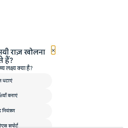
×
मयी राज़ खोलना
 हैं?
लक्ष्य क्या है?
न घटाएं
ियाँ बनाएं
 नियंत्रण
एस सपोर्ट