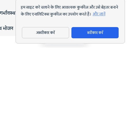
हम साइट को चलाने के लिए आवश्यक कुकीज़ और उसे बेहतर बनाने
गर्भावस्था
के लिए एनालिटिक्स कुकीज़ का उपयोग करते हैं।
और जानें
्थ भोजन
अस्वीकार करें
स्वीकार करें
ऐप डाउनलोड करें
हर लक्ष्य के लिए AI पोषण ट्रैकिंग और डाइट प्लानिंग।
support@nutriscan.app
विशेषताएँ
मील स्कैनर
डाइट प्लान
AI पोषण कोच