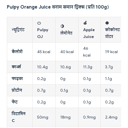
Pulpy Orange Juice बनाम समान ड्रिंक्स (प्रति 100g)
🍊
🍎
🥥
🍋
न्यूट्रिएंट
Pulpy
Apple
कोकोनट
लेमोनेड
OJ
Juice
वॉटर
46
कैलोरी
45 kcal
40 kcal
19 kcal
kcal
कार्ब्स
10.4g
10.6g
11.3g
3.7g
फाइबर
0.2g
0g
0.1g
1.1g
प्रोटीन
0.7g
0.1g
0.1g
0.7g
फैट
0.2g
0g
0.1g
0.2g
विटामिन
50mg
18mg
0.9mg
2.4mg
C