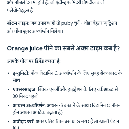
और नोबिलेटिन भी होते हैं, जो एंटी-इंफ्लेमेटरी प्रॉपर्टीज़ वाले
फ्लेवोनॉइड्स हैं।
बॉटम लाइन:
जब उपलब्ध हो तो pulpy चुनें - थोड़ा बेहतर न्यूट्रिशन
और धीमा शुगर अब्जॉर्प्शन मिलेगा।
Orange juice पीने का सबसे अच्छा टाइम कब है?
आपके गोल पर डिपेंड करता है:
इम्युनिटी
: पीक विटामिन C अब्जॉर्प्शन के लिए सुबह ब्रेकफास्ट के
साथ
एक्सरसाइज़
: क्विक एनर्जी और हाइड्रेशन के लिए वर्कआउट से
30 मिनट पहले
आयरन अब्जॉर्प्शन
: आयरन-रिच खाने के साथ (विटामिन C नॉन-
हीम आयरन अपटेक बढ़ाता है)
अवॉइड करें
: अगर एसिड रिफ्लक्स या GERD है तो खाली पेट न
पिएं