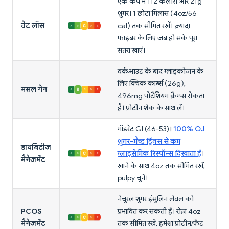
एक कप में 112 कैलोरी और 21g
शुगर। 1 छोटा गिलास (4oz/56
वेट लॉस
cal) तक सीमित रखें। ज़्यादा
फाइबर के लिए जब हो सके पूरा
संतरा खाएं।
वर्कआउट के बाद ग्लाइकोजन के
लिए क्विक कार्ब्स (26g),
मसल गेन
496mg पोटैशियम क्रैम्प्स रोकता
है। प्रोटीन शेक के साथ लें।
मॉडरेट GI (46-53)।
100% OJ
शुगर-मैच्ड ड्रिंक्स से कम
डायबिटीज
ग्लाइसेमिक रिस्पॉन्स दिखाता है
।
मैनेजमेंट
खाने के साथ 4oz तक सीमित रखें,
pulpy चुनें।
नेचुरल शुगर इंसुलिन लेवल को
PCOS
प्रभावित कर सकती है। रोज़ 4oz
मैनेजमेंट
तक सीमित रखें, हमेशा प्रोटीन/फैट