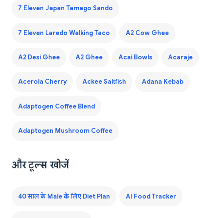
7 Eleven Japan Tamago Sando
7 Eleven Laredo Walking Taco
A2 Cow Ghee
A2 Desi Ghee
A2 Ghee
Acai Bowls
Acaraje
Acerola Cherry
Ackee Saltfish
Adana Kebab
Adaptogen Coffee Blend
Adaptogen Mushroom Coffee
और टूल्स खोजें
40 साल के Male के लिए Diet Plan
AI Food Tracker