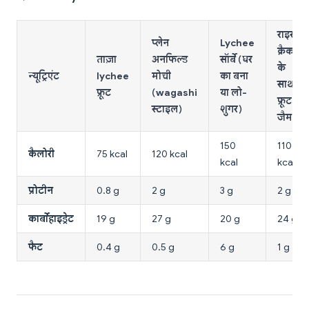
राइस
प्लेन
Lychee
क्रैकर्स
ताज़ा
अनफिल्ड
सॉर्बे (घर
के
न्यूट्रिएंट
lychee
मोची
का बना
साथ
फ्रूट
(wagashi
या लो-
फ्रूट
स्टाइल)
शुगर)
जैम
150
110
कैलोरी
75 kcal
120 kcal
kcal
kcal
प्रोटीन
0.8 g
2 g
3 g
2 g
कार्बोहाइड्रेट
19 g
27 g
20 g
24 g
फैट
0.4 g
0.5 g
6 g
1 g