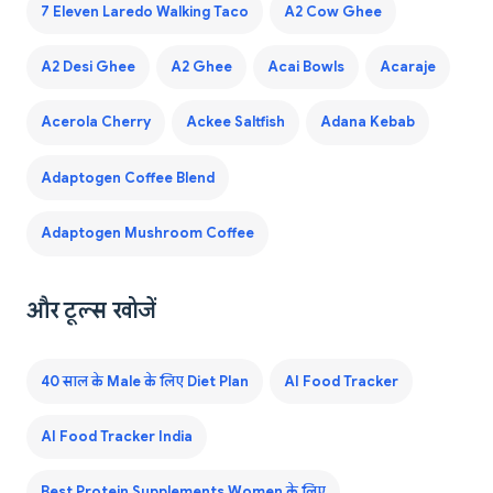
7 Eleven Laredo Walking Taco
A2 Cow Ghee
A2 Desi Ghee
A2 Ghee
Acai Bowls
Acaraje
Acerola Cherry
Ackee Saltfish
Adana Kebab
Adaptogen Coffee Blend
Adaptogen Mushroom Coffee
और टूल्स खोजें
40 साल के Male के लिए Diet Plan
AI Food Tracker
AI Food Tracker India
Best Protein Supplements Women के लिए