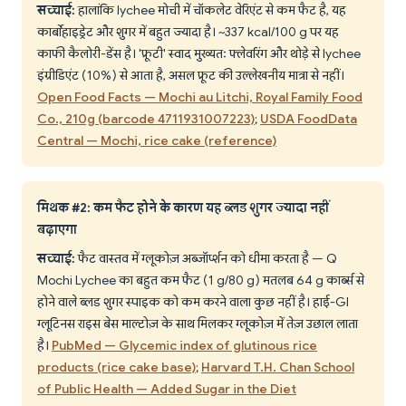
सच्चाई:
हालांकि lychee मोची में चॉकलेट वेरिएंट से कम फैट है, यह
कार्बोहाइड्रेट और शुगर में बहुत ज्यादा है। ~337 kcal/100 g पर यह
काफी कैलोरी-डेंस है। 'फ्रूटी' स्वाद मुख्यतः फ्लेवरिंग और थोड़े से lychee
इंग्रीडिएंट (10%) से आता है, असल फ्रूट की उल्लेखनीय मात्रा से नहीं।
Open Food Facts — Mochi au Litchi, Royal Family Food
Co., 210g (barcode 4711931007223)
;
USDA FoodData
Central — Mochi, rice cake (reference)
मिथक #2: कम फैट होने के कारण यह ब्लड शुगर ज्यादा नहीं
बढ़ाएगा
सच्चाई:
फैट वास्तव में ग्लूकोज़ अब्जॉर्प्शन को धीमा करता है — Q
Mochi Lychee का बहुत कम फैट (1 g/80 g) मतलब 64 g कार्ब्स से
होने वाले ब्लड शुगर स्पाइक को कम करने वाला कुछ नहीं है। हाई-GI
ग्लूटिनस राइस बेस माल्टोज़ के साथ मिलकर ग्लूकोज़ में तेज़ उछाल लाता
है।
PubMed — Glycemic index of glutinous rice
products (rice cake base)
;
Harvard T.H. Chan School
of Public Health — Added Sugar in the Diet